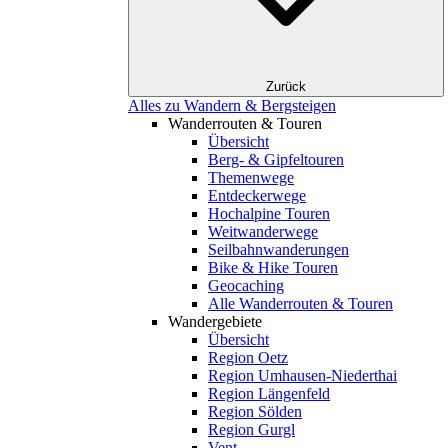
Zurück
Alles zu Wandern & Bergsteigen
Wanderrouten & Touren
Übersicht
Berg- & Gipfeltouren
Themenwege
Entdeckerwege
Hochalpine Touren
Weitwanderwege
Seilbahnwanderungen
Bike & Hike Touren
Geocaching
Alle Wanderrouten & Touren
Wandergebiete
Übersicht
Region Oetz
Region Umhausen-Niederthai
Region Längenfeld
Region Sölden
Region Gurgl
Vent