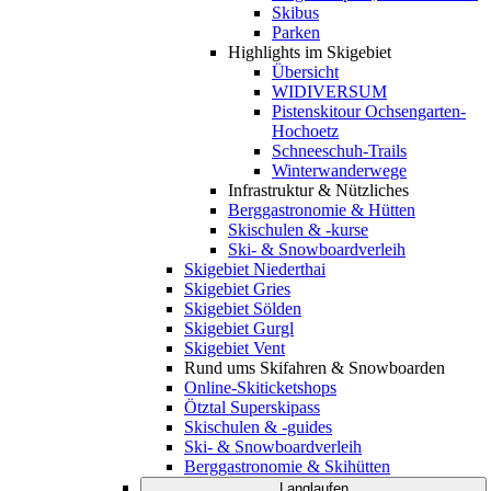
Skibus
Parken
Highlights im Skigebiet
Übersicht
WIDIVERSUM
Pistenskitour Ochsengarten-
Hochoetz
Schneeschuh-Trails
Winterwanderwege
Infrastruktur & Nützliches
Berggastronomie & Hütten
Skischulen & -kurse
Ski- & Snowboardverleih
Skigebiet Niederthai
Skigebiet Gries
Skigebiet Sölden
Skigebiet Gurgl
Skigebiet Vent
Rund ums Skifahren & Snowboarden
Online-Skiticketshops
Ötztal Superskipass
Skischulen & -guides
Ski- & Snowboardverleih
Berggastronomie & Skihütten
Langlaufen