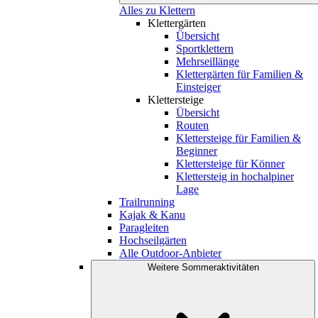
Alles zu Klettern
Klettergärten
Übersicht
Sportklettern
Mehrseillänge
Klettergärten für Familien &
Einsteiger
Klettersteige
Übersicht
Routen
Klettersteige für Familien &
Beginner
Klettersteige für Könner
Klettersteig in hochalpiner
Lage
Trailrunning
Kajak & Kanu
Paragleiten
Hochseilgärten
Alle Outdoor-Anbieter
Weitere Sommeraktivitäten