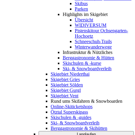
Skibus
Parken
Highlights im Skigebiet
Übersicht
WIDIVERSUM
Pistenskitour Ochsengarten-
Hochoetz
Schneeschuh-Trails
Winterwanderwege
Infrastruktur & Nützliches
Berggastronomie & Hütten
Skischulen & -kurse
Ski- & Snowboardverleih
Skigebiet Niederthai
Skigebiet Gries
Skigebiet Sölden
Skigebiet Gurgl
Skigebiet Vent
Rund ums Skifahren & Snowboarden
Online-Skiticketshops
Ötztal Superskipass
Skischulen & -guides
Ski- & Snowboardverleih
Berggastronomie & Skihütten
Langlaufen