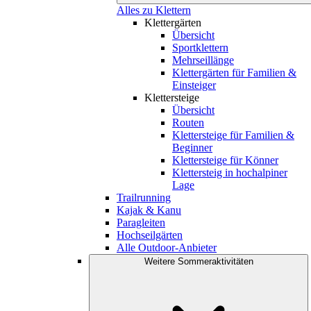
Alles zu Klettern
Klettergärten
Übersicht
Sportklettern
Mehrseillänge
Klettergärten für Familien &
Einsteiger
Klettersteige
Übersicht
Routen
Klettersteige für Familien &
Beginner
Klettersteige für Könner
Klettersteig in hochalpiner
Lage
Trailrunning
Kajak & Kanu
Paragleiten
Hochseilgärten
Alle Outdoor-Anbieter
Weitere Sommeraktivitäten