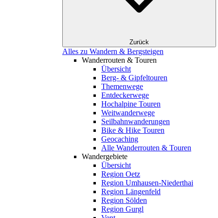
Zurück
Alles zu Wandern & Bergsteigen
Wanderrouten & Touren
Übersicht
Berg- & Gipfeltouren
Themenwege
Entdeckerwege
Hochalpine Touren
Weitwanderwege
Seilbahnwanderungen
Bike & Hike Touren
Geocaching
Alle Wanderrouten & Touren
Wandergebiete
Übersicht
Region Oetz
Region Umhausen-Niederthai
Region Längenfeld
Region Sölden
Region Gurgl
Vent