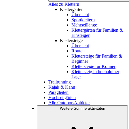
Alles zu Klettern
Klettergärten
Übersicht
Sportklettern
Mehrseillänge
Klettergärten für Familien &
Einsteiger
Klettersteige
Übersicht
Routen
Klettersteige für Familien &
Beginner
Klettersteige für Könner
Klettersteig in hochalpiner
Lage
Trailrunning
Kajak & Kanu
Paragleiten
Hochseilgärten
Alle Outdoor-Anbieter
Weitere Sommeraktivitäten