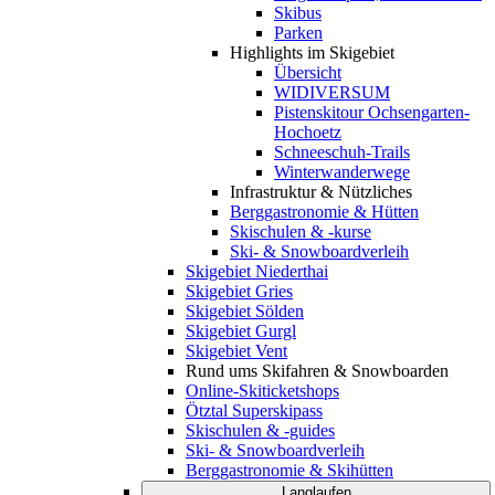
Skibus
Parken
Highlights im Skigebiet
Übersicht
WIDIVERSUM
Pistenskitour Ochsengarten-
Hochoetz
Schneeschuh-Trails
Winterwanderwege
Infrastruktur & Nützliches
Berggastronomie & Hütten
Skischulen & -kurse
Ski- & Snowboardverleih
Skigebiet Niederthai
Skigebiet Gries
Skigebiet Sölden
Skigebiet Gurgl
Skigebiet Vent
Rund ums Skifahren & Snowboarden
Online-Skiticketshops
Ötztal Superskipass
Skischulen & -guides
Ski- & Snowboardverleih
Berggastronomie & Skihütten
Langlaufen