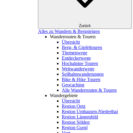
Zurück
Alles zu Wandern & Bergsteigen
Wanderrouten & Touren
Übersicht
Berg- & Gipfeltouren
Themenwege
Entdeckerwege
Hochalpine Touren
Weitwanderwege
Seilbahnwanderungen
Bike & Hike Touren
Geocaching
Alle Wanderrouten & Touren
Wandergebiete
Übersicht
Region Oetz
Region Umhausen-Niederthai
Region Längenfeld
Region Sölden
Region Gurgl
Vent