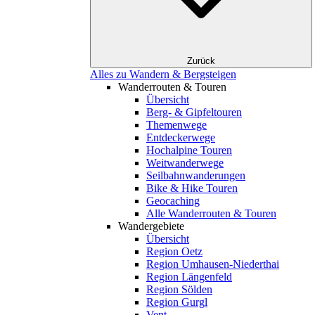
Zurück
Alles zu Wandern & Bergsteigen
Wanderrouten & Touren
Übersicht
Berg- & Gipfeltouren
Themenwege
Entdeckerwege
Hochalpine Touren
Weitwanderwege
Seilbahnwanderungen
Bike & Hike Touren
Geocaching
Alle Wanderrouten & Touren
Wandergebiete
Übersicht
Region Oetz
Region Umhausen-Niederthai
Region Längenfeld
Region Sölden
Region Gurgl
Vent