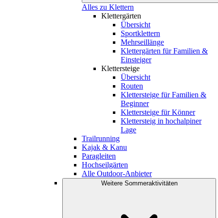
Alles zu Klettern
Klettergärten
Übersicht
Sportklettern
Mehrseillänge
Klettergärten für Familien &
Einsteiger
Klettersteige
Übersicht
Routen
Klettersteige für Familien &
Beginner
Klettersteige für Könner
Klettersteig in hochalpiner
Lage
Trailrunning
Kajak & Kanu
Paragleiten
Hochseilgärten
Alle Outdoor-Anbieter
Weitere Sommeraktivitäten