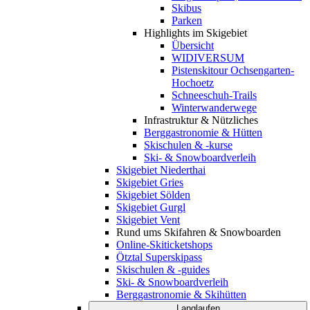
Skibus
Parken
Highlights im Skigebiet
Übersicht
WIDIVERSUM
Pistenskitour Ochsengarten-
Hochoetz
Schneeschuh-Trails
Winterwanderwege
Infrastruktur & Nützliches
Berggastronomie & Hütten
Skischulen & -kurse
Ski- & Snowboardverleih
Skigebiet Niederthai
Skigebiet Gries
Skigebiet Sölden
Skigebiet Gurgl
Skigebiet Vent
Rund ums Skifahren & Snowboarden
Online-Skiticketshops
Ötztal Superskipass
Skischulen & -guides
Ski- & Snowboardverleih
Berggastronomie & Skihütten
Langlaufen