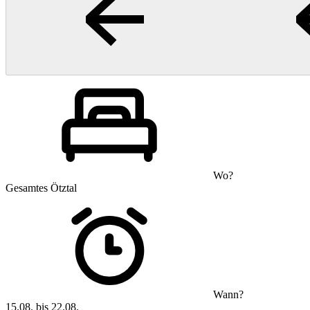
Wo?
Gesamtes Ötztal
Wann?
15.08. bis 22.08.