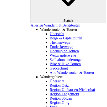
Zurück
Alles zu Wandern & Bergsteigen
Wanderrouten & Touren
Übersicht
Berg- & Gipfeltouren
Themenwege
Entdeckerwege
Hochalpine Touren
Weitwanderwege
Seilbahnwanderungen
Bike & Hike Touren
Geocaching
Alle Wanderrouten & Touren
Wandergebiete
Übersicht
Region Oetz
Region Umhausen-Niederthai
Region Längenfeld
Region Sölden
Region Gurgl
Vent