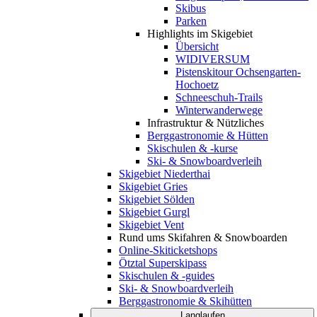
Skibus
Parken
Highlights im Skigebiet
Übersicht
WIDIVERSUM
Pistenskitour Ochsengarten-
Hochoetz
Schneeschuh-Trails
Winterwanderwege
Infrastruktur & Nützliches
Berggastronomie & Hütten
Skischulen & -kurse
Ski- & Snowboardverleih
Skigebiet Niederthai
Skigebiet Gries
Skigebiet Sölden
Skigebiet Gurgl
Skigebiet Vent
Rund ums Skifahren & Snowboarden
Online-Skiticketshops
Ötztal Superskipass
Skischulen & -guides
Ski- & Snowboardverleih
Berggastronomie & Skihütten
Langlaufen