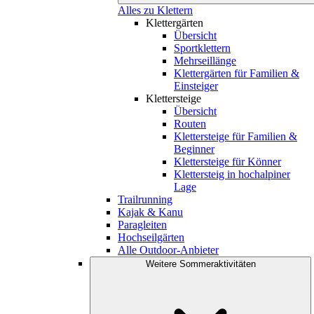
Alles zu Klettern
Klettergärten
Übersicht
Sportklettern
Mehrseillänge
Klettergärten für Familien &
Einsteiger
Klettersteige
Übersicht
Routen
Klettersteige für Familien &
Beginner
Klettersteige für Könner
Klettersteig in hochalpiner
Lage
Trailrunning
Kajak & Kanu
Paragleiten
Hochseilgärten
Alle Outdoor-Anbieter
Weitere Sommeraktivitäten