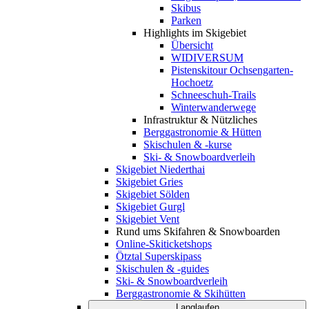
Skibus
Parken
Highlights im Skigebiet
Übersicht
WIDIVERSUM
Pistenskitour Ochsengarten-
Hochoetz
Schneeschuh-Trails
Winterwanderwege
Infrastruktur & Nützliches
Berggastronomie & Hütten
Skischulen & -kurse
Ski- & Snowboardverleih
Skigebiet Niederthai
Skigebiet Gries
Skigebiet Sölden
Skigebiet Gurgl
Skigebiet Vent
Rund ums Skifahren & Snowboarden
Online-Skiticketshops
Ötztal Superskipass
Skischulen & -guides
Ski- & Snowboardverleih
Berggastronomie & Skihütten
Langlaufen