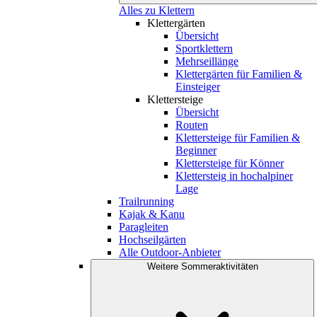
Alles zu Klettern
Klettergärten
Übersicht
Sportklettern
Mehrseillänge
Klettergärten für Familien &
Einsteiger
Klettersteige
Übersicht
Routen
Klettersteige für Familien &
Beginner
Klettersteige für Könner
Klettersteig in hochalpiner
Lage
Trailrunning
Kajak & Kanu
Paragleiten
Hochseilgärten
Alle Outdoor-Anbieter
Weitere Sommeraktivitäten