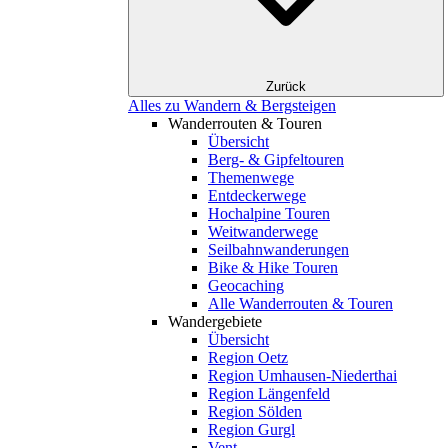
Zurück
Alles zu Wandern & Bergsteigen
Wanderrouten & Touren
Übersicht
Berg- & Gipfeltouren
Themenwege
Entdeckerwege
Hochalpine Touren
Weitwanderwege
Seilbahnwanderungen
Bike & Hike Touren
Geocaching
Alle Wanderrouten & Touren
Wandergebiete
Übersicht
Region Oetz
Region Umhausen-Niederthai
Region Längenfeld
Region Sölden
Region Gurgl
Vent