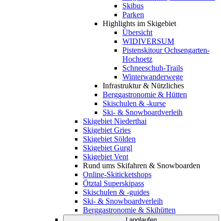
Skibus
Parken
Highlights im Skigebiet
Übersicht
WIDIVERSUM
Pistenskitour Ochsengarten-
Hochoetz
Schneeschuh-Trails
Winterwanderwege
Infrastruktur & Nützliches
Berggastronomie & Hütten
Skischulen & -kurse
Ski- & Snowboardverleih
Skigebiet Niederthai
Skigebiet Gries
Skigebiet Sölden
Skigebiet Gurgl
Skigebiet Vent
Rund ums Skifahren & Snowboarden
Online-Skiticketshops
Ötztal Superskipass
Skischulen & -guides
Ski- & Snowboardverleih
Berggastronomie & Skihütten
Langlaufen