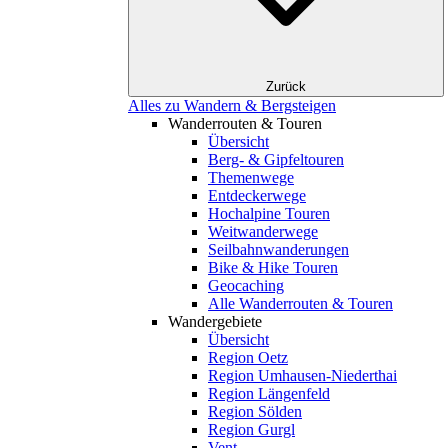
Zurück
Alles zu Wandern & Bergsteigen
Wanderrouten & Touren
Übersicht
Berg- & Gipfeltouren
Themenwege
Entdeckerwege
Hochalpine Touren
Weitwanderwege
Seilbahnwanderungen
Bike & Hike Touren
Geocaching
Alle Wanderrouten & Touren
Wandergebiete
Übersicht
Region Oetz
Region Umhausen-Niederthai
Region Längenfeld
Region Sölden
Region Gurgl
Vent