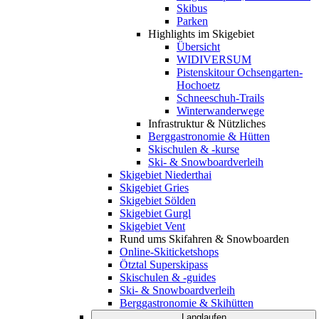
Skibus
Parken
Highlights im Skigebiet
Übersicht
WIDIVERSUM
Pistenskitour Ochsengarten-
Hochoetz
Schneeschuh-Trails
Winterwanderwege
Infrastruktur & Nützliches
Berggastronomie & Hütten
Skischulen & -kurse
Ski- & Snowboardverleih
Skigebiet Niederthai
Skigebiet Gries
Skigebiet Sölden
Skigebiet Gurgl
Skigebiet Vent
Rund ums Skifahren & Snowboarden
Online-Skiticketshops
Ötztal Superskipass
Skischulen & -guides
Ski- & Snowboardverleih
Berggastronomie & Skihütten
Langlaufen