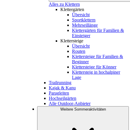
Alles zu Klettern
Klettergärten
Übersicht
Sportklettern
Mehrseillänge
Klettergärten für Familien &
Einsteiger
Klettersteige
Übersicht
Routen
Klettersteige für Familien &
Beginner
Klettersteige für Könner
Klettersteig in hochalpiner
Lage
Trailrunning
Kajak & Kanu
Paragleiten
Hochseilgärten
Alle Outdoor-Anbieter
Weitere Sommeraktivitäten