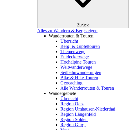
Zurück
Alles zu Wandern & Bergsteigen
Wanderrouten & Touren
Übersicht
Berg- & Gipfeltouren
Themenwege
Entdeckerwege
Hochalpine Touren
Weitwanderwege
Seilbahnwanderungen
Bike & Hike Touren
Geocaching
Alle Wanderrouten & Touren
Wandergebiete
Übersicht
Region Oetz
Region Umhausen-Niederthai
Region Längenfeld
Region Sölden
Region Gurgl
Vent