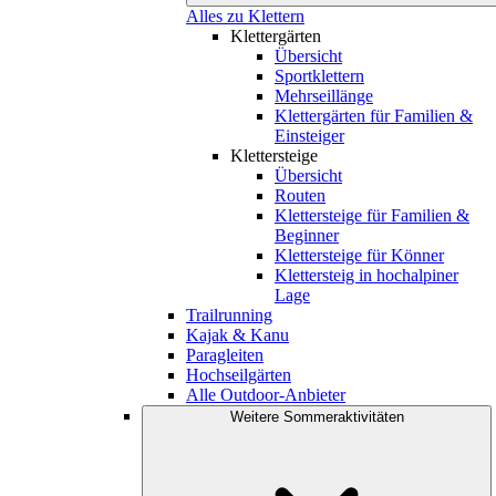
Alles zu Klettern
Klettergärten
Übersicht
Sportklettern
Mehrseillänge
Klettergärten für Familien &
Einsteiger
Klettersteige
Übersicht
Routen
Klettersteige für Familien &
Beginner
Klettersteige für Könner
Klettersteig in hochalpiner
Lage
Trailrunning
Kajak & Kanu
Paragleiten
Hochseilgärten
Alle Outdoor-Anbieter
Weitere Sommeraktivitäten