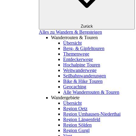
Zurück
Alles zu Wandern & Bergsteigen
Wanderrouten & Touren
Übersicht
Berg- & Gipfeltouren
Themenwege
Entdeckerwege
Hochalpine Touren
Weitwanderwege
Seilbahnwanderungen
Bike & Hike Touren
Geocaching
Alle Wanderrouten & Touren
Wandergebiete
Übersicht
Region Oetz
Region Umhausen-Niederthai
Region Längenfeld
Region Sölden
Region Gurgl
Vent