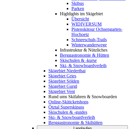
Skibus
Parken
Highlights im Skigebiet
Übersicht
WIDIVERSUM
Pistenskitour Ochsengarten-
Hochoetz
Schneeschuh-Trails
Winterwanderwege
Infrastruktur & Nützliches
Berggastronomie & Hütten
Skischulen & -kurse
Ski- & Snowboardverleih
Skigebiet Niederthai
Skigebiet Gries
Skigebiet Sölden
Skigebiet Gurgl
Skigebiet Vent
Rund ums Skifahren & Snowboarden
Online-Skiticketshops
Ötztal Superskipass
Skischulen & -guides
Ski- & Snowboardverleih
Berggastronomie & Skihütten
Langlaufen