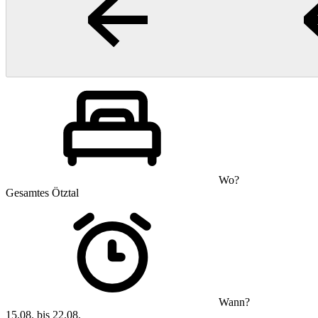
Wo?
Gesamtes Ötztal
Wann?
15.08. bis 22.08.