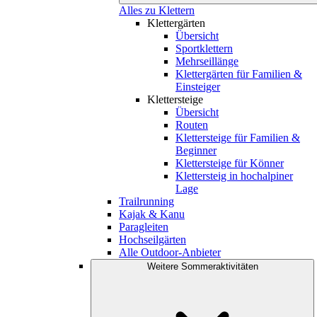
Alles zu Klettern
Klettergärten
Übersicht
Sportklettern
Mehrseillänge
Klettergärten für Familien &
Einsteiger
Klettersteige
Übersicht
Routen
Klettersteige für Familien &
Beginner
Klettersteige für Könner
Klettersteig in hochalpiner
Lage
Trailrunning
Kajak & Kanu
Paragleiten
Hochseilgärten
Alle Outdoor-Anbieter
Weitere Sommeraktivitäten