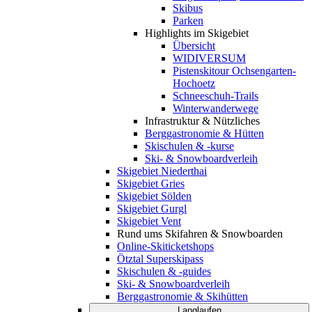
Skibus
Parken
Highlights im Skigebiet
Übersicht
WIDIVERSUM
Pistenskitour Ochsengarten-
Hochoetz
Schneeschuh-Trails
Winterwanderwege
Infrastruktur & Nützliches
Berggastronomie & Hütten
Skischulen & -kurse
Ski- & Snowboardverleih
Skigebiet Niederthai
Skigebiet Gries
Skigebiet Sölden
Skigebiet Gurgl
Skigebiet Vent
Rund ums Skifahren & Snowboarden
Online-Skiticketshops
Ötztal Superskipass
Skischulen & -guides
Ski- & Snowboardverleih
Berggastronomie & Skihütten
Langlaufen