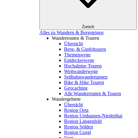
Zurück
Alles zu Wandern & Bergsteigen
Wanderrouten & Touren
Übersicht
Berg- & Gipfeltouren
Themenwege
Entdeckerwege
Hochalpine Touren
Weitwanderwege
Seilbahnwanderungen
Bike & Hike Touren
Geocaching
Alle Wanderrouten & Touren
Wandergebiete
Übersicht
Region Oetz
Region Umhausen-Niederthai
Region Längenfeld
Region Sölden
Region Gurgl
Vent