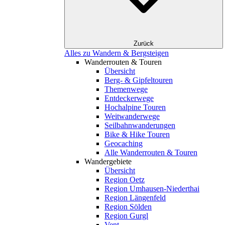
Zurück
Alles zu Wandern & Bergsteigen
Wanderrouten & Touren
Übersicht
Berg- & Gipfeltouren
Themenwege
Entdeckerwege
Hochalpine Touren
Weitwanderwege
Seilbahnwanderungen
Bike & Hike Touren
Geocaching
Alle Wanderrouten & Touren
Wandergebiete
Übersicht
Region Oetz
Region Umhausen-Niederthai
Region Längenfeld
Region Sölden
Region Gurgl
Vent