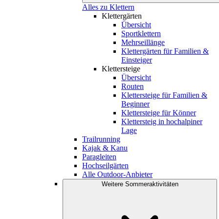
Alles zu Klettern
Klettergärten
Übersicht
Sportklettern
Mehrseillänge
Klettergärten für Familien &
Einsteiger
Klettersteige
Übersicht
Routen
Klettersteige für Familien &
Beginner
Klettersteige für Könner
Klettersteig in hochalpiner
Lage
Trailrunning
Kajak & Kanu
Paragleiten
Hochseilgärten
Alle Outdoor-Anbieter
Weitere Sommeraktivitäten