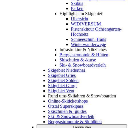
Skibus
Parken
Highlights im Skigebiet
Übersicht
WIDIVERSUM
Pistenskitour Ochsengarten-
Hochoetz
Schneeschuh-Trails
Winterwanderwege
Infrastruktur & Nützliches
Berggastronomie & Hütten
Skischulen & -kurse
Ski- & Snowboardverleih
Skigebiet Niederthai
Skigebiet Gries
Skigebiet Sölden
Skigebiet Gurgl
Skigebiet Vent
Rund ums Skifahren & Snowboarden
Online-Skiticketshops
Ötztal Superskipass
Skischulen & -guides
Ski- & Snowboardverleih
Berggastronomie & Skihütten
Langlaufen