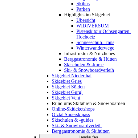
Skibus
Parken
Highlights im Skigebiet
Übersicht
WIDIVERSUM
Pistenskitour Ochsengarten-
Hochoetz
Schneeschuh-Trails
Winterwanderwege
Infrastruktur & Nützliches
Berggastronomie & Hütten
Skischulen & -kurse
Ski- & Snowboardverleih
Skigebiet Niederthai
Skigebiet Gries
Skigebiet Sölden
Skigebiet Gurgl
Skigebiet Vent
Rund ums Skifahren & Snowboarden
Online-Skiticketshops
Ötztal Superskipass
Skischulen & -guides
Ski- & Snowboardverleih
Berggastronomie & Skihütten
Langlaufen