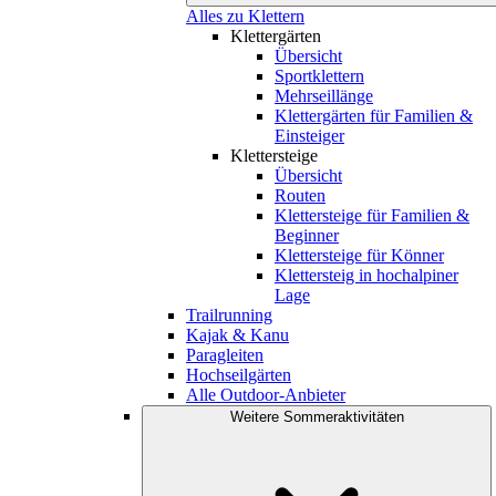
Alles zu Klettern
Klettergärten
Übersicht
Sportklettern
Mehrseillänge
Klettergärten für Familien &
Einsteiger
Klettersteige
Übersicht
Routen
Klettersteige für Familien &
Beginner
Klettersteige für Könner
Klettersteig in hochalpiner
Lage
Trailrunning
Kajak & Kanu
Paragleiten
Hochseilgärten
Alle Outdoor-Anbieter
Weitere Sommeraktivitäten