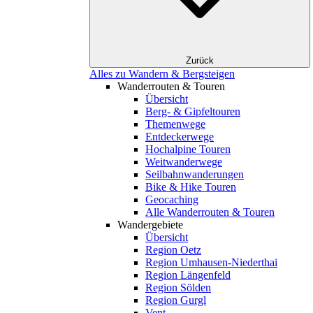
Zurück
Alles zu Wandern & Bergsteigen
Wanderrouten & Touren
Übersicht
Berg- & Gipfeltouren
Themenwege
Entdeckerwege
Hochalpine Touren
Weitwanderwege
Seilbahnwanderungen
Bike & Hike Touren
Geocaching
Alle Wanderrouten & Touren
Wandergebiete
Übersicht
Region Oetz
Region Umhausen-Niederthai
Region Längenfeld
Region Sölden
Region Gurgl
Vent