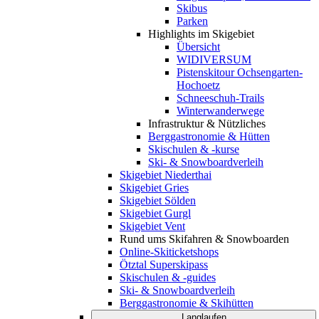
Skibus
Parken
Highlights im Skigebiet
Übersicht
WIDIVERSUM
Pistenskitour Ochsengarten-
Hochoetz
Schneeschuh-Trails
Winterwanderwege
Infrastruktur & Nützliches
Berggastronomie & Hütten
Skischulen & -kurse
Ski- & Snowboardverleih
Skigebiet Niederthai
Skigebiet Gries
Skigebiet Sölden
Skigebiet Gurgl
Skigebiet Vent
Rund ums Skifahren & Snowboarden
Online-Skiticketshops
Ötztal Superskipass
Skischulen & -guides
Ski- & Snowboardverleih
Berggastronomie & Skihütten
Langlaufen