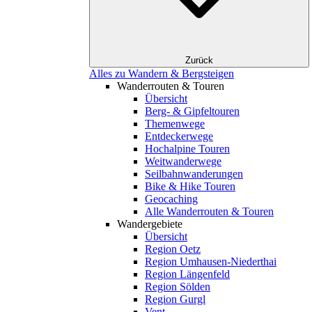
Zurück
Alles zu Wandern & Bergsteigen
Wanderrouten & Touren
Übersicht
Berg- & Gipfeltouren
Themenwege
Entdeckerwege
Hochalpine Touren
Weitwanderwege
Seilbahnwanderungen
Bike & Hike Touren
Geocaching
Alle Wanderrouten & Touren
Wandergebiete
Übersicht
Region Oetz
Region Umhausen-Niederthai
Region Längenfeld
Region Sölden
Region Gurgl
Vent