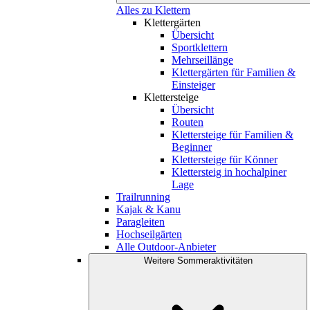
Alles zu Klettern
Klettergärten
Übersicht
Sportklettern
Mehrseillänge
Klettergärten für Familien &
Einsteiger
Klettersteige
Übersicht
Routen
Klettersteige für Familien &
Beginner
Klettersteige für Könner
Klettersteig in hochalpiner
Lage
Trailrunning
Kajak & Kanu
Paragleiten
Hochseilgärten
Alle Outdoor-Anbieter
Weitere Sommeraktivitäten