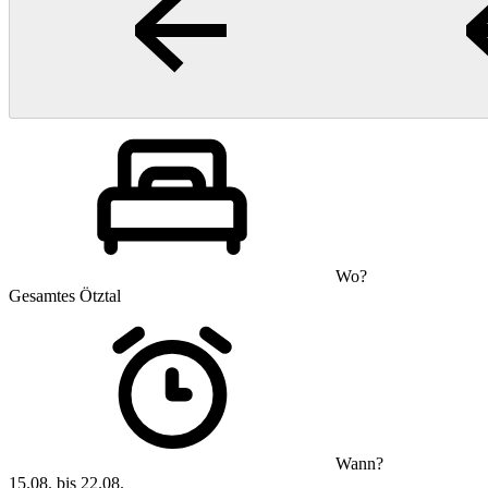
Wo?
Gesamtes Ötztal
Wann?
15.08. bis 22.08.