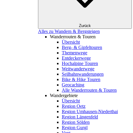
Zurück
Alles zu Wandern & Bergsteigen
Wanderrouten & Touren
Übersicht
Berg- & Gipfeltouren
Themenwege
Entdeckerwege
Hochalpine Touren
Weitwanderwege
Seilbahnwanderungen
Bike & Hike Touren
Geocaching
Alle Wanderrouten & Touren
Wandergebiete
Übersicht
Region Oetz
Region Umhausen-Niederthai
Region Längenfeld
Region Sölden
Region Gurgl
Vent