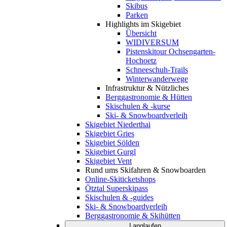
Skibus
Parken
Highlights im Skigebiet
Übersicht
WIDIVERSUM
Pistenskitour Ochsengarten-
Hochoetz
Schneeschuh-Trails
Winterwanderwege
Infrastruktur & Nützliches
Berggastronomie & Hütten
Skischulen & -kurse
Ski- & Snowboardverleih
Skigebiet Niederthai
Skigebiet Gries
Skigebiet Sölden
Skigebiet Gurgl
Skigebiet Vent
Rund ums Skifahren & Snowboarden
Online-Skiticketshops
Ötztal Superskipass
Skischulen & -guides
Ski- & Snowboardverleih
Berggastronomie & Skihütten
Langlaufen