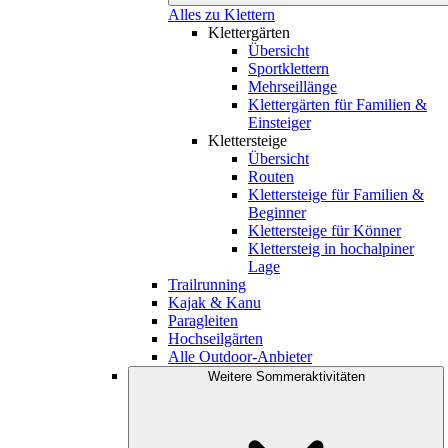
Alles zu Klettern
Klettergärten
Übersicht
Sportklettern
Mehrseillänge
Klettergärten für Familien &
Einsteiger
Klettersteige
Übersicht
Routen
Klettersteige für Familien &
Beginner
Klettersteige für Könner
Klettersteig in hochalpiner
Lage
Trailrunning
Kajak & Kanu
Paragleiten
Hochseilgärten
Alle Outdoor-Anbieter
Weitere Sommeraktivitäten