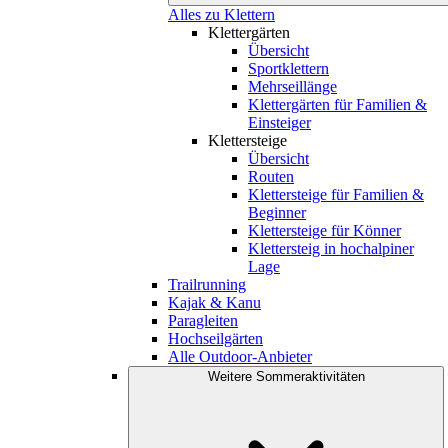
Alles zu Klettern
Klettergärten
Übersicht
Sportklettern
Mehrseillänge
Klettergärten für Familien &
Einsteiger
Klettersteige
Übersicht
Routen
Klettersteige für Familien &
Beginner
Klettersteige für Könner
Klettersteig in hochalpiner
Lage
Trailrunning
Kajak & Kanu
Paragleiten
Hochseilgärten
Alle Outdoor-Anbieter
Weitere Sommeraktivitäten