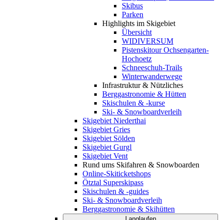
Skibus
Parken
Highlights im Skigebiet
Übersicht
WIDIVERSUM
Pistenskitour Ochsengarten-
Hochoetz
Schneeschuh-Trails
Winterwanderwege
Infrastruktur & Nützliches
Berggastronomie & Hütten
Skischulen & -kurse
Ski- & Snowboardverleih
Skigebiet Niederthai
Skigebiet Gries
Skigebiet Sölden
Skigebiet Gurgl
Skigebiet Vent
Rund ums Skifahren & Snowboarden
Online-Skiticketshops
Ötztal Superskipass
Skischulen & -guides
Ski- & Snowboardverleih
Berggastronomie & Skihütten
Langlaufen