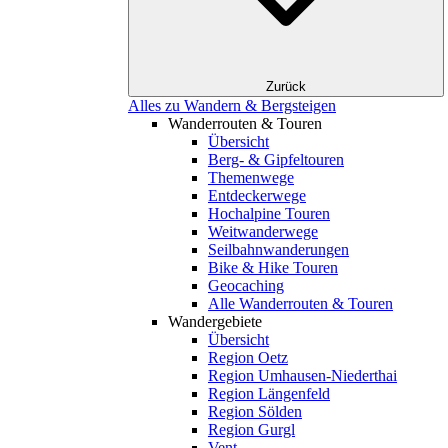
Zurück
Alles zu Wandern & Bergsteigen
Wanderrouten & Touren
Übersicht
Berg- & Gipfeltouren
Themenwege
Entdeckerwege
Hochalpine Touren
Weitwanderwege
Seilbahnwanderungen
Bike & Hike Touren
Geocaching
Alle Wanderrouten & Touren
Wandergebiete
Übersicht
Region Oetz
Region Umhausen-Niederthai
Region Längenfeld
Region Sölden
Region Gurgl
Vent