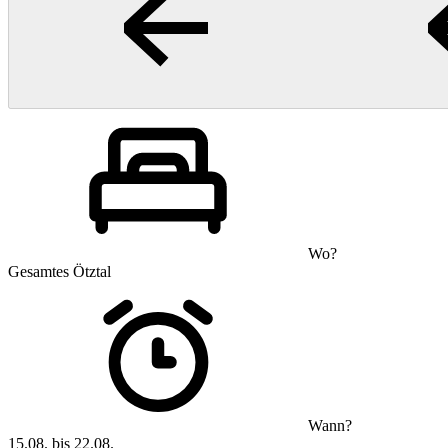
Wo?
Gesamtes Ötztal
Wann?
15.08. bis 22.08.