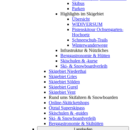
Skibus
Parken
Highlights im Skigebiet
Übersicht
WIDIVERSUM
Pistenskitour Ochsengarten-
Hochoetz
Schneeschuh-Trails
Winterwanderwege
Infrastruktur & Nützliches
Berggastronomie & Hütten
Skischulen & -kurse
Ski- & Snowboardverleih
Skigebiet Niederthai
Skigebiet Gries
Skigebiet Sölden
Skigebiet Gurgl
Skigebiet Vent
Rund ums Skifahren & Snowboarden
Online-Skiticketshops
Ötztal Superskipass
Skischulen & -guides
Ski- & Snowboardverleih
Berggastronomie & Skihütten
Langlaufen