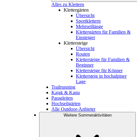
Alles zu Klettern
Klettergärten
Übersicht
Sportklettern
Mehrseillänge
Klettergärten für Familien &
Einsteiger
Klettersteige
Übersicht
Routen
Klettersteige für Familien &
Beginner
Klettersteige für Könner
Klettersteig in hochalpiner
Lage
Trailrunning
Kajak & Kanu
Paragleiten
Hochseilgärten
Alle Outdoor-Anbieter
Weitere Sommeraktivitäten