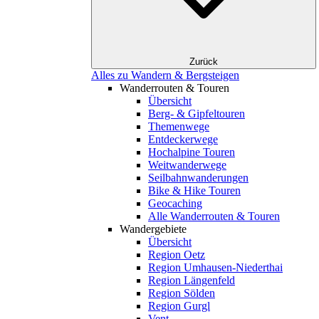
Zurück
Alles zu Wandern & Bergsteigen
Wanderrouten & Touren
Übersicht
Berg- & Gipfeltouren
Themenwege
Entdeckerwege
Hochalpine Touren
Weitwanderwege
Seilbahnwanderungen
Bike & Hike Touren
Geocaching
Alle Wanderrouten & Touren
Wandergebiete
Übersicht
Region Oetz
Region Umhausen-Niederthai
Region Längenfeld
Region Sölden
Region Gurgl
Vent