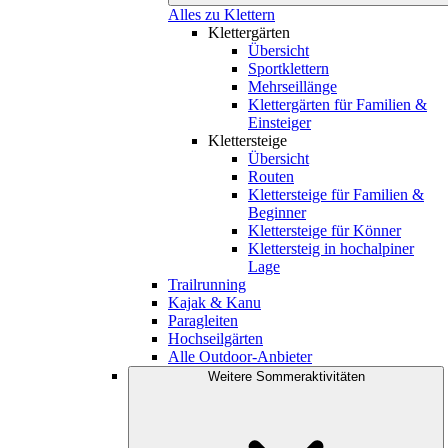
Alles zu Klettern
Klettergärten
Übersicht
Sportklettern
Mehrseillänge
Klettergärten für Familien &
Einsteiger
Klettersteige
Übersicht
Routen
Klettersteige für Familien &
Beginner
Klettersteige für Könner
Klettersteig in hochalpiner
Lage
Trailrunning
Kajak & Kanu
Paragleiten
Hochseilgärten
Alle Outdoor-Anbieter
Weitere Sommeraktivitäten