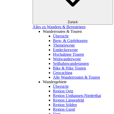
Zurück
Alles zu Wandern & Bergsteigen
Wanderrouten & Touren
Übersicht
Berg- & Gipfeltouren
Themenwege
Entdeckerwege
Hochalpine Touren
Weitwanderwege
Seilbahnwanderungen
Bike & Hike Touren
Geocaching
Alle Wanderrouten & Touren
Wandergebiete
Übersicht
Region Oetz
Region Umhausen-Niederthai
Region Längenfeld
Region Sölden
Region Gurgl
Vent