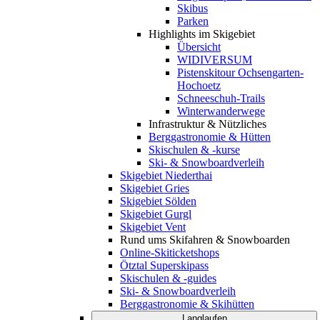
Skibus
Parken
Highlights im Skigebiet
Übersicht
WIDIVERSUM
Pistenskitour Ochsengarten-
Hochoetz
Schneeschuh-Trails
Winterwanderwege
Infrastruktur & Nützliches
Berggastronomie & Hütten
Skischulen & -kurse
Ski- & Snowboardverleih
Skigebiet Niederthai
Skigebiet Gries
Skigebiet Sölden
Skigebiet Gurgl
Skigebiet Vent
Rund ums Skifahren & Snowboarden
Online-Skiticketshops
Ötztal Superskipass
Skischulen & -guides
Ski- & Snowboardverleih
Berggastronomie & Skihütten
Langlaufen