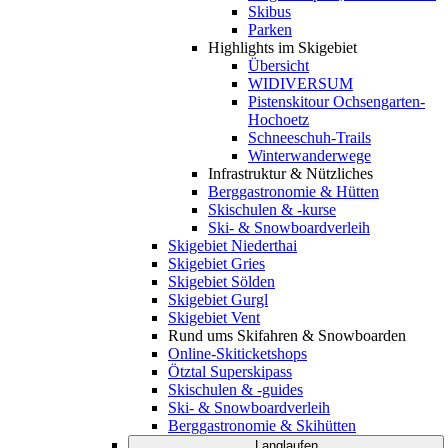
Skibus
Parken
Highlights im Skigebiet
Übersicht
WIDIVERSUM
Pistenskitour Ochsengarten-
Hochoetz
Schneeschuh-Trails
Winterwanderwege
Infrastruktur & Nützliches
Berggastronomie & Hütten
Skischulen & -kurse
Ski- & Snowboardverleih
Skigebiet Niederthai
Skigebiet Gries
Skigebiet Sölden
Skigebiet Gurgl
Skigebiet Vent
Rund ums Skifahren & Snowboarden
Online-Skiticketshops
Ötztal Superskipass
Skischulen & -guides
Ski- & Snowboardverleih
Berggastronomie & Skihütten
Langlaufen