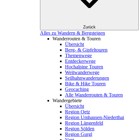
Zurück
Alles zu Wandern & Bergsteigen
Wanderrouten & Touren
Übersicht
Berg- & Gipfeltouren
Themenwege
Entdeckerwege
Hochalpine Touren
Weitwanderwege
Seilbahnwanderungen
Bike & Hike Touren
Geocaching
Alle Wanderrouten & Touren
Wandergebiete
Übersicht
Region Oetz
Region Umhausen-Niederthai
Region Längenfeld
Region Sölden
Region Gurgl
Vent