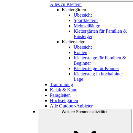
Alles zu Klettern
Klettergärten
Übersicht
Sportklettern
Mehrseillänge
Klettergärten für Familien &
Einsteiger
Klettersteige
Übersicht
Routen
Klettersteige für Familien &
Beginner
Klettersteige für Könner
Klettersteig in hochalpiner
Lage
Trailrunning
Kajak & Kanu
Paragleiten
Hochseilgärten
Alle Outdoor-Anbieter
Weitere Sommeraktivitäten