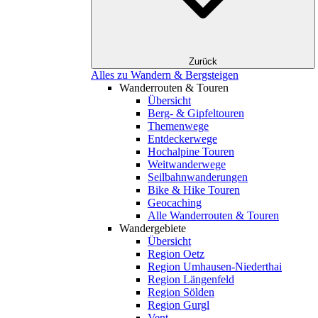
Zurück
Alles zu Wandern & Bergsteigen
Wanderrouten & Touren
Übersicht
Berg- & Gipfeltouren
Themenwege
Entdeckerwege
Hochalpine Touren
Weitwanderwege
Seilbahnwanderungen
Bike & Hike Touren
Geocaching
Alle Wanderrouten & Touren
Wandergebiete
Übersicht
Region Oetz
Region Umhausen-Niederthai
Region Längenfeld
Region Sölden
Region Gurgl
Vent