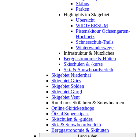
Skibus
Parken
Highlights im Skigebiet
Übersicht
WIDIVERSUM
Pistenskitour Ochsengarten-
Hochoetz
Schneeschuh-Trails
Winterwanderwege
Infrastruktur & Nützliches
Berggastronomie & Hütten
Skischulen & -kurse
Ski- & Snowboardverleih
Skigebiet Niederthai
Skigebiet Gries
Skigebiet Sölden
Skigebiet Gurgl
Skigebiet Vent
Rund ums Skifahren & Snowboarden
Online-Skiticketshops
Ötztal Superskipass
Skischulen & -guides
Ski- & Snowboardverleih
Berggastronomie & Skihütten
Langlaufen