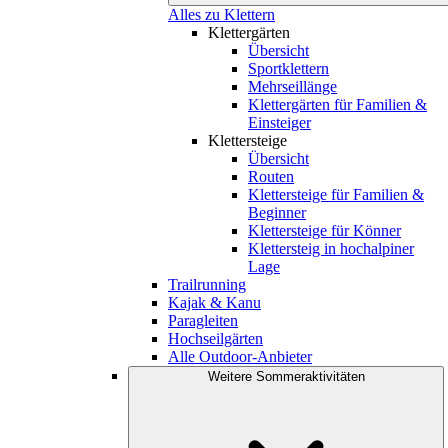
Alles zu Klettern
Klettergärten
Übersicht
Sportklettern
Mehrseillänge
Klettergärten für Familien &
Einsteiger
Klettersteige
Übersicht
Routen
Klettersteige für Familien &
Beginner
Klettersteige für Könner
Klettersteig in hochalpiner
Lage
Trailrunning
Kajak & Kanu
Paragleiten
Hochseilgärten
Alle Outdoor-Anbieter
Weitere Sommeraktivitäten