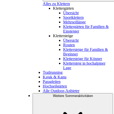
Alles zu Klettern
Klettergärten
Übersicht
Sportklettern
Mehrseillänge
Klettergärten für Familien &
Einsteiger
Klettersteige
Übersicht
Routen
Klettersteige für Familien &
Beginner
Klettersteige für Könner
Klettersteig in hochalpiner
Lage
Trailrunning
Kajak & Kanu
Paragleiten
Hochseilgärten
Alle Outdoor-Anbieter
Weitere Sommeraktivitäten