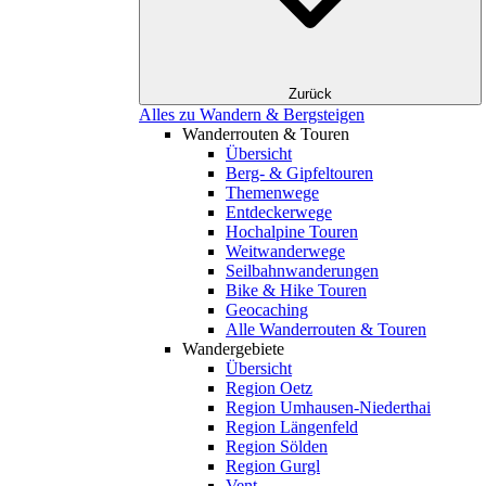
Zurück
Alles zu Wandern & Bergsteigen
Wanderrouten & Touren
Übersicht
Berg- & Gipfeltouren
Themenwege
Entdeckerwege
Hochalpine Touren
Weitwanderwege
Seilbahnwanderungen
Bike & Hike Touren
Geocaching
Alle Wanderrouten & Touren
Wandergebiete
Übersicht
Region Oetz
Region Umhausen-Niederthai
Region Längenfeld
Region Sölden
Region Gurgl
Vent