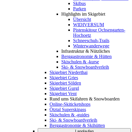
Skibus
Parken
Highlights im Skigebiet
Übersicht
WIDIVERSUM
Pistenskitour Ochsengarten-
Hochoetz
Schneeschuh-Trails
Winterwanderwege
Infrastruktur & Nützliches
Berggastronomie & Hütten
Skischulen & -kurse
Ski- & Snowboardverleih
Skigebiet Niederthai
Skigebiet Gries
Skigebiet Sölden
Skigebiet Gurgl
Skigebiet Vent
Rund ums Skifahren & Snowboarden
Online-Skiticketshops
Ötztal Superskipass
Skischulen & -guides
Ski- & Snowboardverleih
Berggastronomie & Skihütten
Langlaufen