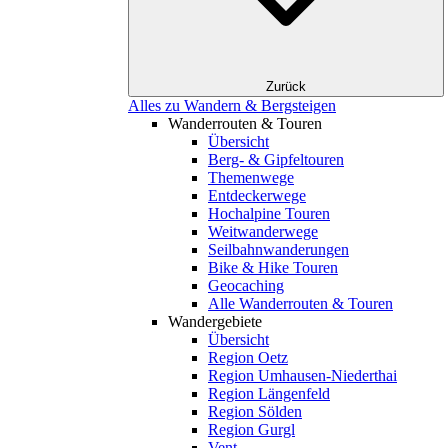
Zurück
Alles zu Wandern & Bergsteigen
Wanderrouten & Touren
Übersicht
Berg- & Gipfeltouren
Themenwege
Entdeckerwege
Hochalpine Touren
Weitwanderwege
Seilbahnwanderungen
Bike & Hike Touren
Geocaching
Alle Wanderrouten & Touren
Wandergebiete
Übersicht
Region Oetz
Region Umhausen-Niederthai
Region Längenfeld
Region Sölden
Region Gurgl
Vent