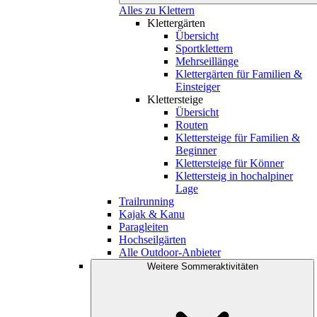
Alles zu Klettern
Klettergärten
Übersicht
Sportklettern
Mehrseillänge
Klettergärten für Familien &
Einsteiger
Klettersteige
Übersicht
Routen
Klettersteige für Familien &
Beginner
Klettersteige für Könner
Klettersteig in hochalpiner
Lage
Trailrunning
Kajak & Kanu
Paragleiten
Hochseilgärten
Alle Outdoor-Anbieter
Weitere Sommeraktivitäten