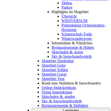
Skibus
Parken
Highlights im Skigebiet
Übersicht
WIDIVERSUM
Pistenskitour Ochsengarten-
Hochoetz
Schneeschuh-Trails
Winterwanderwege
Infrastruktur & Nützliches
Berggastronomie & Hütten
Skischulen & -kurse
Ski- & Snowboardverleih
Skigebiet Niederthai
Skigebiet Gries
Skigebiet Sölden
Skigebiet Gurgl
Skigebiet Vent
Rund ums Skifahren & Snowboarden
Online-Skiticketshops
Ötztal Superskipass
Skischulen & -guides
Ski- & Snowboardverleih
Berggastronomie & Skihütten
Langlaufen