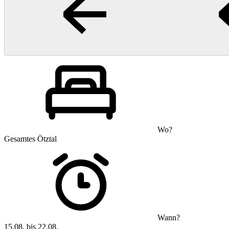
Wo?
Gesamtes Ötztal
Wann?
15.08. bis 22.08.