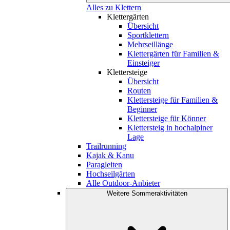
Alles zu Klettern
Klettergärten
Übersicht
Sportklettern
Mehrseillänge
Klettergärten für Familien &
Einsteiger
Klettersteige
Übersicht
Routen
Klettersteige für Familien &
Beginner
Klettersteige für Könner
Klettersteig in hochalpiner
Lage
Trailrunning
Kajak & Kanu
Paragleiten
Hochseilgärten
Alle Outdoor-Anbieter
Weitere Sommeraktivitäten