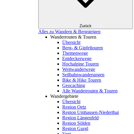
Zurück
Alles zu Wandern & Bergsteigen
Wanderrouten & Touren
Übersicht
Berg- & Gipfeltouren
Themenwege
Entdeckerwege
Hochalpine Touren
Weitwanderwege
Seilbahnwanderungen
Bike & Hike Touren
Geocaching
Alle Wanderrouten & Touren
Wandergebiete
Übersicht
Region Oetz
Region Umhausen-Niederthai
Region Längenfeld
Region Sölden
Region Gurgl
Vent