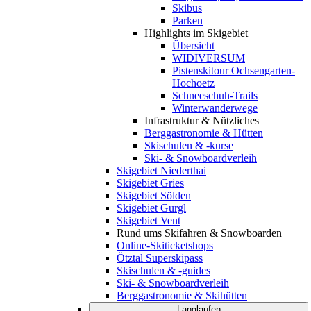
Skibus
Parken
Highlights im Skigebiet
Übersicht
WIDIVERSUM
Pistenskitour Ochsengarten-
Hochoetz
Schneeschuh-Trails
Winterwanderwege
Infrastruktur & Nützliches
Berggastronomie & Hütten
Skischulen & -kurse
Ski- & Snowboardverleih
Skigebiet Niederthai
Skigebiet Gries
Skigebiet Sölden
Skigebiet Gurgl
Skigebiet Vent
Rund ums Skifahren & Snowboarden
Online-Skiticketshops
Ötztal Superskipass
Skischulen & -guides
Ski- & Snowboardverleih
Berggastronomie & Skihütten
Langlaufen