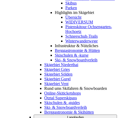
Skibus
Parken
Highlights im Skigebiet
Übersicht
WIDIVERSUM
Pistenskitour Ochsengarten-
Hochoetz
Schneeschuh-Trails
Winterwanderwege
Infrastruktur & Nützliches
Berggastronomie & Hütten
Skischulen & -kurse
Ski- & Snowboardverleih
Skigebiet Niederthai
Skigebiet Gries
Skigebiet Sölden
Skigebiet Gurgl
Skigebiet Vent
Rund ums Skifahren & Snowboarden
Online-Skiticketshops
Ötztal Superskipass
Skischulen & -guides
Ski- & Snowboardverleih
Berggastronomie & Skihütten
Langlaufen