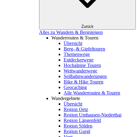
Zurück
Alles zu Wandern & Bergsteigen
Wanderrouten & Touren
Übersicht
Berg- & Gipfeltouren
Themenwege
Entdeckerwege
Hochalpine Touren
Weitwanderwege
Seilbahnwanderungen
Bike & Hike Touren
Geocaching
Alle Wanderrouten & Touren
Wandergebiete
Übersicht
Region Oetz
Region Umhausen-Niederthai
Region Längenfeld
Region Sölden
Region Gurgl
Vent