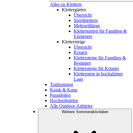
Alles zu Klettern
Klettergärten
Übersicht
Sportklettern
Mehrseillänge
Klettergärten für Familien &
Einsteiger
Klettersteige
Übersicht
Routen
Klettersteige für Familien &
Beginner
Klettersteige für Könner
Klettersteig in hochalpiner
Lage
Trailrunning
Kajak & Kanu
Paragleiten
Hochseilgärten
Alle Outdoor-Anbieter
Weitere Sommeraktivitäten