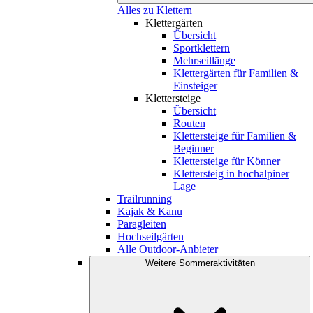
Alles zu Klettern
Klettergärten
Übersicht
Sportklettern
Mehrseillänge
Klettergärten für Familien &
Einsteiger
Klettersteige
Übersicht
Routen
Klettersteige für Familien &
Beginner
Klettersteige für Könner
Klettersteig in hochalpiner
Lage
Trailrunning
Kajak & Kanu
Paragleiten
Hochseilgärten
Alle Outdoor-Anbieter
Weitere Sommeraktivitäten