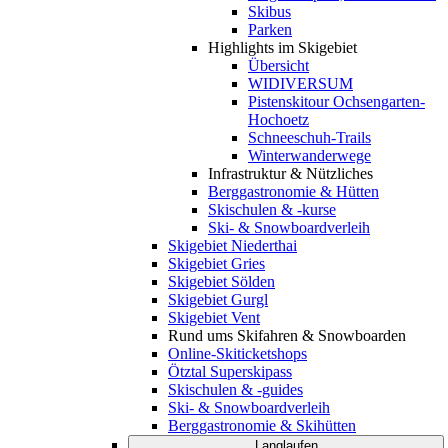
Skibus
Parken
Highlights im Skigebiet
Übersicht
WIDIVERSUM
Pistenskitour Ochsengarten-
Hochoetz
Schneeschuh-Trails
Winterwanderwege
Infrastruktur & Nützliches
Berggastronomie & Hütten
Skischulen & -kurse
Ski- & Snowboardverleih
Skigebiet Niederthai
Skigebiet Gries
Skigebiet Sölden
Skigebiet Gurgl
Skigebiet Vent
Rund ums Skifahren & Snowboarden
Online-Skiticketshops
Ötztal Superskipass
Skischulen & -guides
Ski- & Snowboardverleih
Berggastronomie & Skihütten
Langlaufen