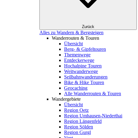
Zurück
Alles zu Wandern & Bergsteigen
Wanderrouten & Touren
Übersicht
Berg- & Gipfeltouren
Themenwege
Entdeckerwege
Hochalpine Touren
Weitwanderwege
Seilbahnwanderungen
Bike & Hike Touren
Geocaching
Alle Wanderrouten & Touren
Wandergebiete
Übersicht
Region Oetz
Region Umhausen-Niederthai
Region Längenfeld
Region Sölden
Region Gurgl
Vent