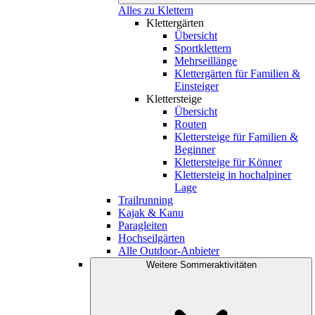
Alles zu Klettern
Klettergärten
Übersicht
Sportklettern
Mehrseillänge
Klettergärten für Familien &
Einsteiger
Klettersteige
Übersicht
Routen
Klettersteige für Familien &
Beginner
Klettersteige für Könner
Klettersteig in hochalpiner
Lage
Trailrunning
Kajak & Kanu
Paragleiten
Hochseilgärten
Alle Outdoor-Anbieter
Weitere Sommeraktivitäten