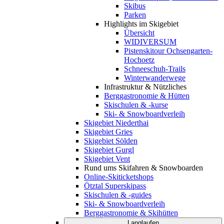
Skibus
Parken
Highlights im Skigebiet
Übersicht
WIDIVERSUM
Pistenskitour Ochsengarten-
Hochoetz
Schneeschuh-Trails
Winterwanderwege
Infrastruktur & Nützliches
Berggastronomie & Hütten
Skischulen & -kurse
Ski- & Snowboardverleih
Skigebiet Niederthai
Skigebiet Gries
Skigebiet Sölden
Skigebiet Gurgl
Skigebiet Vent
Rund ums Skifahren & Snowboarden
Online-Skiticketshops
Ötztal Superskipass
Skischulen & -guides
Ski- & Snowboardverleih
Berggastronomie & Skihütten
Langlaufen