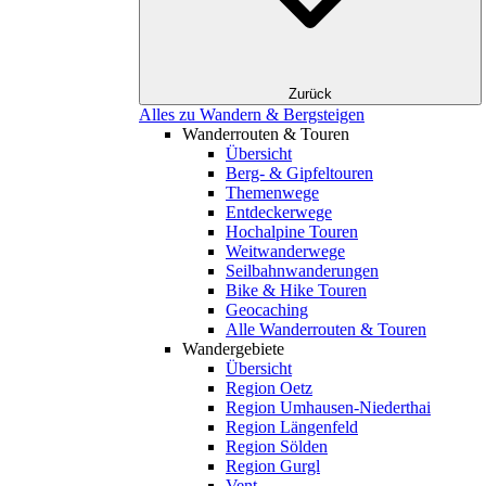
Zurück
Alles zu Wandern & Bergsteigen
Wanderrouten & Touren
Übersicht
Berg- & Gipfeltouren
Themenwege
Entdeckerwege
Hochalpine Touren
Weitwanderwege
Seilbahnwanderungen
Bike & Hike Touren
Geocaching
Alle Wanderrouten & Touren
Wandergebiete
Übersicht
Region Oetz
Region Umhausen-Niederthai
Region Längenfeld
Region Sölden
Region Gurgl
Vent