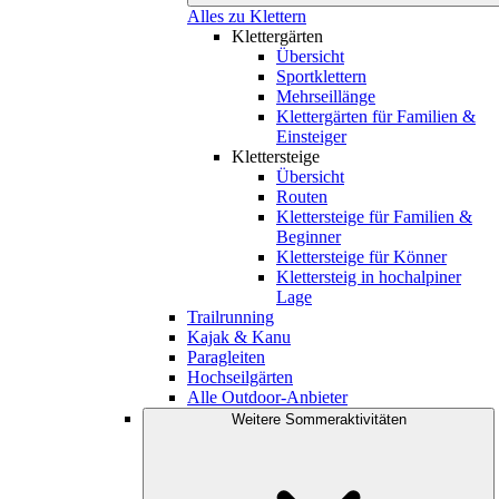
Alles zu Klettern
Klettergärten
Übersicht
Sportklettern
Mehrseillänge
Klettergärten für Familien &
Einsteiger
Klettersteige
Übersicht
Routen
Klettersteige für Familien &
Beginner
Klettersteige für Könner
Klettersteig in hochalpiner
Lage
Trailrunning
Kajak & Kanu
Paragleiten
Hochseilgärten
Alle Outdoor-Anbieter
Weitere Sommeraktivitäten