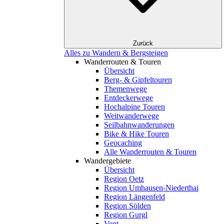
Zurück
Alles zu Wandern & Bergsteigen
Wanderrouten & Touren
Übersicht
Berg- & Gipfeltouren
Themenwege
Entdeckerwege
Hochalpine Touren
Weitwanderwege
Seilbahnwanderungen
Bike & Hike Touren
Geocaching
Alle Wanderrouten & Touren
Wandergebiete
Übersicht
Region Oetz
Region Umhausen-Niederthai
Region Längenfeld
Region Sölden
Region Gurgl
Vent