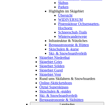
Skibus
Parken
Highlights im Skigebiet
Übersicht
WIDIVERSUM
Pistenskitour Ochsengarten-
Hochoetz
Schneeschuh-Trails
Winterwanderwege
Infrastruktur & Nützliches
Berggastronomie & Hütten
Skischulen & -kurse
Ski- & Snowboardverleih
Skigebiet Niederthai
Skigebiet Gries
Skigebiet Sölden
Skigebiet Gurgl
Skigebiet Vent
Rund ums Skifahren & Snowboarden
Online-Skiticketshops
Ötztal Superskipass
Skischulen & -guides
Ski- & Snowboardverleih
Berggastronomie & Skihütten
Langlaufen