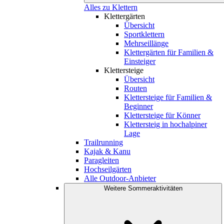
Alles zu Klettern
Klettergärten
Übersicht
Sportklettern
Mehrseillänge
Klettergärten für Familien &
Einsteiger
Klettersteige
Übersicht
Routen
Klettersteige für Familien &
Beginner
Klettersteige für Könner
Klettersteig in hochalpiner
Lage
Trailrunning
Kajak & Kanu
Paragleiten
Hochseilgärten
Alle Outdoor-Anbieter
Weitere Sommeraktivitäten