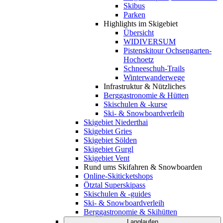
Skibus
Parken
Highlights im Skigebiet
Übersicht
WIDIVERSUM
Pistenskitour Ochsengarten-
Hochoetz
Schneeschuh-Trails
Winterwanderwege
Infrastruktur & Nützliches
Berggastronomie & Hütten
Skischulen & -kurse
Ski- & Snowboardverleih
Skigebiet Niederthai
Skigebiet Gries
Skigebiet Sölden
Skigebiet Gurgl
Skigebiet Vent
Rund ums Skifahren & Snowboarden
Online-Skiticketshops
Ötztal Superskipass
Skischulen & -guides
Ski- & Snowboardverleih
Berggastronomie & Skihütten
Langlaufen