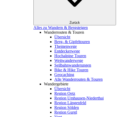
Zurück
Alles zu Wandern & Bergsteigen
Wanderrouten & Touren
Übersicht
Berg- & Gipfeltouren
Themenwege
Entdeckerwege
Hochalpine Touren
Weitwanderwege
Seilbahnwanderungen
Bike & Hike Touren
Geocaching
Alle Wanderrouten & Touren
Wandergebiete
Übersicht
Region Oetz
Region Umhausen-Niederthai
Region Längenfeld
Region Sölden
Region Gurgl
Vent