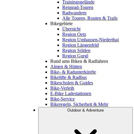
Trainingsgelände
Rennrad-Touren
Radwandern
Alle Touren, Routen & Trails
Bikegebiete
Übersicht
Region Oetz
Region Umhausen-Niederthai
Region Längenfeld
Region Sölden
Region Gurgl
Rund ums Biken & Radfahren
Almen & Hütten
Bike- & Radunterkünfte
Bikelifte & Radbus
Bikeschulen & Guides
Bike-Verleih
E-Bike Ladestationen
Bike-Service
Bikeregeln, Sicherheit & Mehr
Outdoor & Adventure