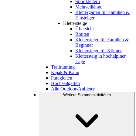
Sportklettern
Mehrseillänge
Klettergärten für Familien &
Einsteiger
Klettersteige
Übersicht
Routen
Klettersteige für Familien &
Beginner
Klettersteige für Könner
Klettersteig in hochalpiner
Lage
Trailrunning
Kajak & Kanu
Paragleiten
Hochseilgärten
Alle Outdoor-Anbieter
Weitere Sommeraktivitäten