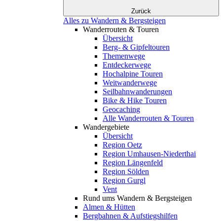
Zurück
Alles zu Wandern & Bergsteigen
Wanderrouten & Touren
Übersicht
Berg- & Gipfeltouren
Themenwege
Entdeckerwege
Hochalpine Touren
Weitwanderwege
Seilbahnwanderungen
Bike & Hike Touren
Geocaching
Alle Wanderrouten & Touren
Wandergebiete
Übersicht
Region Oetz
Region Umhausen-Niederthai
Region Längenfeld
Region Sölden
Region Gurgl
Vent
Rund ums Wandern & Bergsteigen
Almen & Hütten
Bergbahnen & Aufstiegshilfen