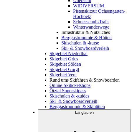
Übersicht
WIDIVERSUM
Pistenskitour Ochsengarten-
Hochoetz
Schneeschuh-Trails
Winterwanderwege
Infrastruktur & Nützliches
Berggastronomie & Hütten
Skischulen & -kurse
Ski- & Snowboardverleih
Skigebiet Niederthai
Skigebiet Gries
Skigebiet Sölden
Skigebiet Gurgl
Skigebiet Vent
Rund ums Skifahren & Snowboarden
Online-Skiticketshops
Ötztal Superskipass
Skischulen & -guides
Ski- & Snowboardverleih
Berggastronomie & Skihütten
Langlaufen