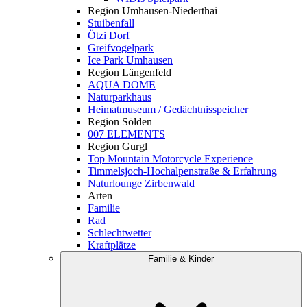
Region Umhausen-Niederthai
Stuibenfall
Ötzi Dorf
Greifvogelpark
Ice Park Umhausen
Region Längenfeld
AQUA DOME
Naturparkhaus
Heimatmuseum / Gedächtnisspeicher
Region Sölden
007 ELEMENTS
Region Gurgl
Top Mountain Motorcycle Experience
Timmelsjoch-Hochalpenstraße & Erfahrung
Naturlounge Zirbenwald
Arten
Familie
Rad
Schlechtwetter
Kraftplätze
Familie & Kinder