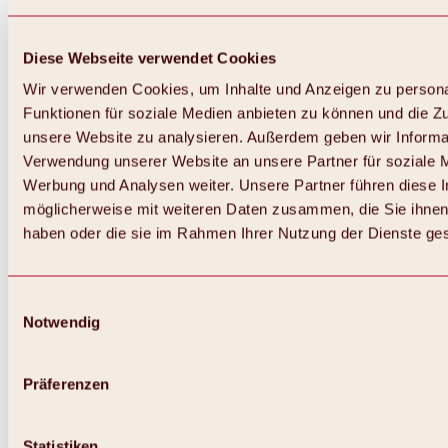
Diese Webseite verwendet Cookies
Wir verwenden Cookies, um Inhalte und Anzeigen zu persona
Funktionen für soziale Medien anbieten zu können und die Zug
unsere Website zu analysieren. Außerdem geben wir Informat
Verwendung unserer Website an unsere Partner für soziale 
Zurück
Alles zum Skigebiet Hochoetz
Werbung und Analysen weiter. Unsere Partner führen diese 
Skipasspreise
möglicherweise mit weiteren Daten zusammen, die Sie ihnen 
Übersicht
haben oder die sie im Rahmen Ihrer Nutzung der Dienste g
Winter 2026 / 2027
Online-Skiticketshop
Hochoetz
Happy Family Wochen
Einwilligungsauswahl
Hochoetz-Kühtai Skipass
Notwendig
Skigebietsinformationen
Übersicht
Live-Infos & Skigebietsnews
Skigebietsplan, Lifte & Pisten
Präferenzen
Skibus
Parken
Highlights im Skigebiet
Statistiken