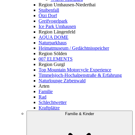
Region Umhausen-Niederthai
Stuibenfall
Ötzi Dorf
Greifvogelpark
Ice Park Umhausen
Region Längenfeld
AQUA DOME
Naturparkhaus
Heimatmuseum / Gedächtnisspeicher
Region Sölden
007 ELEMENTS
Region Gurgl
Top Mountain Motorcycle Experience
Timmelsjoch-Hochalpenstraße & Erfahrung
Naturlounge Zirbenwald
Arten
Familie
Rad
Schlechtwetter
Kraftplätze
Familie & Kinder