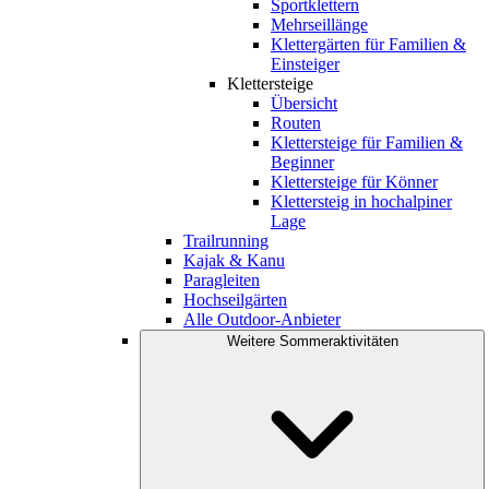
Sportklettern
Mehrseillänge
Klettergärten für Familien &
Einsteiger
Klettersteige
Übersicht
Routen
Klettersteige für Familien &
Beginner
Klettersteige für Könner
Klettersteig in hochalpiner
Lage
Trailrunning
Kajak & Kanu
Paragleiten
Hochseilgärten
Alle Outdoor-Anbieter
Weitere Sommeraktivitäten