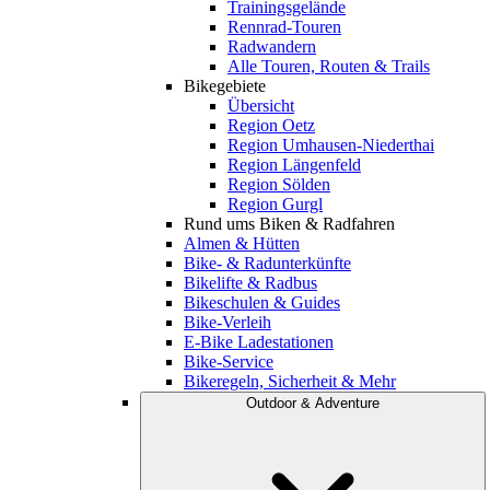
Trainingsgelände
Rennrad-Touren
Radwandern
Alle Touren, Routen & Trails
Bikegebiete
Übersicht
Region Oetz
Region Umhausen-Niederthai
Region Längenfeld
Region Sölden
Region Gurgl
Rund ums Biken & Radfahren
Almen & Hütten
Bike- & Radunterkünfte
Bikelifte & Radbus
Bikeschulen & Guides
Bike-Verleih
E-Bike Ladestationen
Bike-Service
Bikeregeln, Sicherheit & Mehr
Outdoor & Adventure