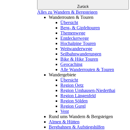
Zurück
Alles zu Wandern & Bergsteigen
Wanderrouten & Touren
Übersicht
Berg- & Gipfeltouren
Themenwege
Entdeckerwege
Hochalpine Touren
Weitwanderwege
Seilbahnwanderungen
Bike & Hike Touren
Geocaching
Alle Wanderrouten & Touren
Wandergebiete
Übersicht
Region Oetz
Region Umhausen-Niederthai
Region Längenfeld
Region Sölden
Region Gurgl
Vent
Rund ums Wandern & Bergsteigen
Almen & Hütten
Bergbahnen & Aufstiegshilfen