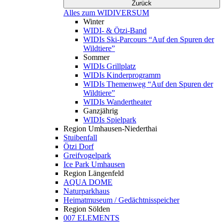
Zurück
Alles zum WIDIVERSUM
Winter
WIDI- & Ötzi-Band
WIDIs Ski-Parcours “Auf den Spuren der
Wildtiere”
Sommer
WIDIs Grillplatz
WIDIs Kinderprogramm
WIDIs Themenweg “Auf den Spuren der
Wildtiere”
WIDIs Wandertheater
Ganzjährig
WIDIs Spielpark
Region Umhausen-Niederthai
Stuibenfall
Ötzi Dorf
Greifvogelpark
Ice Park Umhausen
Region Längenfeld
AQUA DOME
Naturparkhaus
Heimatmuseum / Gedächtnisspeicher
Region Sölden
007 ELEMENTS