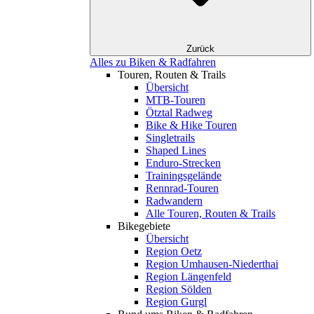
Zurück
Alles zu Biken & Radfahren
Touren, Routen & Trails
Übersicht
MTB-Touren
Ötztal Radweg
Bike & Hike Touren
Singletrails
Shaped Lines
Enduro-Strecken
Trainingsgelände
Rennrad-Touren
Radwandern
Alle Touren, Routen & Trails
Bikegebiete
Übersicht
Region Oetz
Region Umhausen-Niederthai
Region Längenfeld
Region Sölden
Region Gurgl