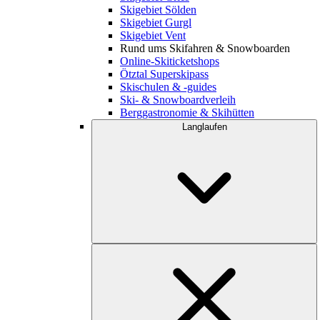
Skigebiet Sölden
Skigebiet Gurgl
Skigebiet Vent
Rund ums Skifahren & Snowboarden
Online-Skiticketshops
Ötztal Superskipass
Skischulen & -guides
Ski- & Snowboardverleih
Berggastronomie & Skihütten
Langlaufen