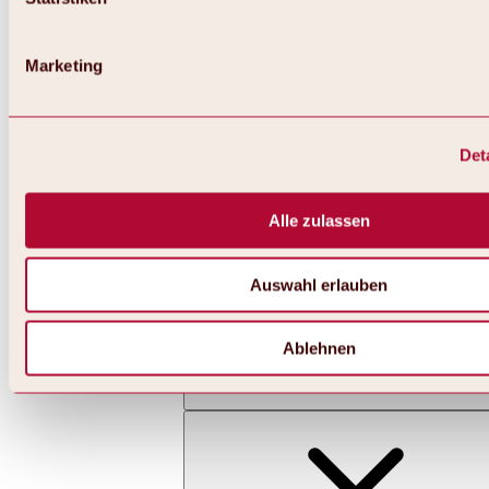
Marketing
Det
Zurück
Alles zu Skifahren & Snowboarden | Skigebiete
Skigebiete
Alle zulassen
Skigebiet Hochoetz
Auswahl erlauben
Ablehnen