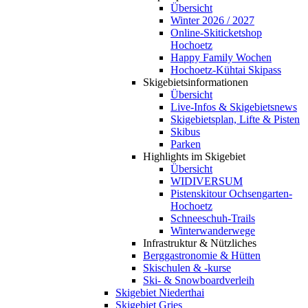
Übersicht
Winter 2026 / 2027
Online-Skiticketshop
Hochoetz
Happy Family Wochen
Hochoetz-Kühtai Skipass
Skigebietsinformationen
Übersicht
Live-Infos & Skigebietsnews
Skigebietsplan, Lifte & Pisten
Skibus
Parken
Highlights im Skigebiet
Übersicht
WIDIVERSUM
Pistenskitour Ochsengarten-
Hochoetz
Schneeschuh-Trails
Winterwanderwege
Infrastruktur & Nützliches
Berggastronomie & Hütten
Skischulen & -kurse
Ski- & Snowboardverleih
Skigebiet Niederthai
Skigebiet Gries