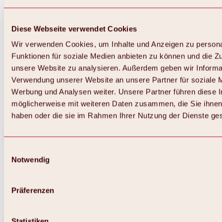
Diese Webseite verwendet Cookies
Wir verwenden Cookies, um Inhalte und Anzeigen zu persona
Funktionen für soziale Medien anbieten zu können und die Zug
unsere Website zu analysieren. Außerdem geben wir Informat
Verwendung unserer Website an unsere Partner für soziale 
Zurück
Alles zum Skigebiet Hochoetz
Werbung und Analysen weiter. Unsere Partner führen diese 
Skipasspreise
möglicherweise mit weiteren Daten zusammen, die Sie ihnen 
Übersicht
haben oder die sie im Rahmen Ihrer Nutzung der Dienste g
Winter 2026 / 2027
Online-Skiticketshop
Hochoetz
Happy Family Wochen
Einwilligungsauswahl
Hochoetz-Kühtai Skipass
Notwendig
Skigebietsinformationen
Übersicht
Live-Infos & Skigebietsnews
Skigebietsplan, Lifte & Pisten
Präferenzen
Skibus
Parken
Highlights im Skigebiet
Statistiken