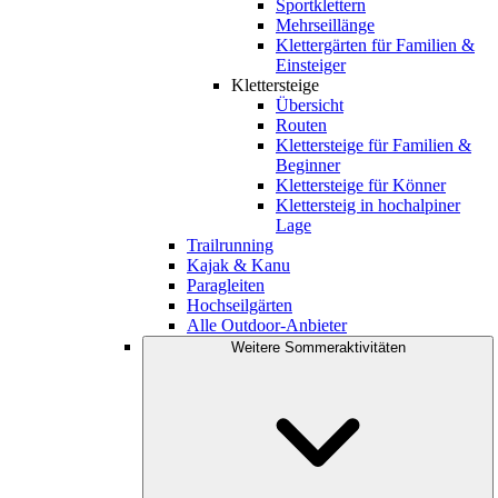
Sportklettern
Mehrseillänge
Klettergärten für Familien &
Einsteiger
Klettersteige
Übersicht
Routen
Klettersteige für Familien &
Beginner
Klettersteige für Könner
Klettersteig in hochalpiner
Lage
Trailrunning
Kajak & Kanu
Paragleiten
Hochseilgärten
Alle Outdoor-Anbieter
Weitere Sommeraktivitäten