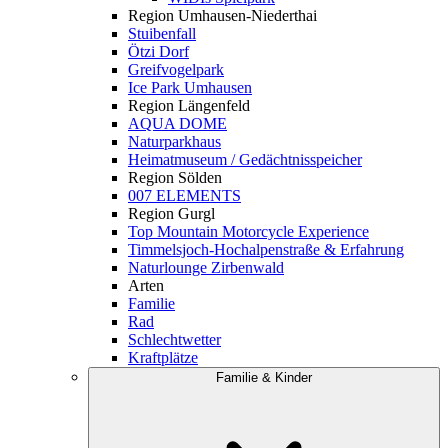
Region Umhausen-Niederthai
Stuibenfall
Ötzi Dorf
Greifvogelpark
Ice Park Umhausen
Region Längenfeld
AQUA DOME
Naturparkhaus
Heimatmuseum / Gedächtnisspeicher
Region Sölden
007 ELEMENTS
Region Gurgl
Top Mountain Motorcycle Experience
Timmelsjoch-Hochalpenstraße & Erfahrung
Naturlounge Zirbenwald
Arten
Familie
Rad
Schlechtwetter
Kraftplätze
Familie & Kinder