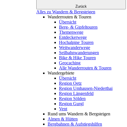
Zurück
Alles zu Wandern & Bergsteigen
Wanderrouten & Touren
Übersicht
Berg- & Gipfeltouren
Themenwege
Entdeckerwege
Hochalpine Touren
Weitwanderwege
Seilbahnwanderungen
Bike & Hike Touren
Geocaching
Alle Wanderrouten & Touren
Wandergebiete
Übersicht
Region Oetz
Region Umhausen-Niederthai
Region Längenfeld
Region Sölden
Region Gurgl
Vent
Rund ums Wandern & Bergsteigen
Almen & Hütten
Bergbahnen & Aufstiegshilfen