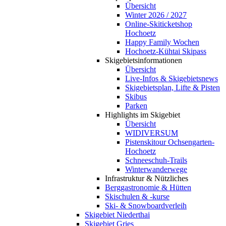
Übersicht
Winter 2026 / 2027
Online-Skiticketshop
Hochoetz
Happy Family Wochen
Hochoetz-Kühtai Skipass
Skigebietsinformationen
Übersicht
Live-Infos & Skigebietsnews
Skigebietsplan, Lifte & Pisten
Skibus
Parken
Highlights im Skigebiet
Übersicht
WIDIVERSUM
Pistenskitour Ochsengarten-
Hochoetz
Schneeschuh-Trails
Winterwanderwege
Infrastruktur & Nützliches
Berggastronomie & Hütten
Skischulen & -kurse
Ski- & Snowboardverleih
Skigebiet Niederthai
Skigebiet Gries