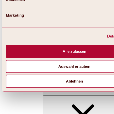
Marketing
Det
Zurück
Alles zu Skifahren & Snowboarden | Skigebiete
Skigebiete
Alle zulassen
Skigebiet Hochoetz
Auswahl erlauben
Ablehnen