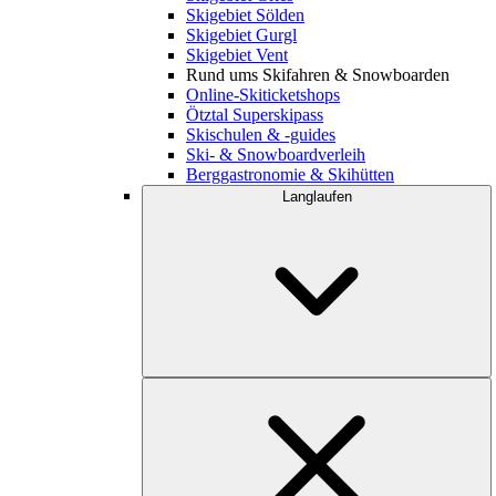
Skigebiet Sölden
Skigebiet Gurgl
Skigebiet Vent
Rund ums Skifahren & Snowboarden
Online-Skiticketshops
Ötztal Superskipass
Skischulen & -guides
Ski- & Snowboardverleih
Berggastronomie & Skihütten
Langlaufen