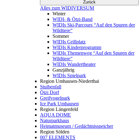
Zurück
Alles zum WIDIVERSUM
Winter
WIDI- & Ötzi-Band
WIDIs Ski-Parcours “Auf den Spuren der
Wildtiere”
Sommer
WIDIs Grillplatz
WIDIs Kinderprogramm
WIDIs Themenweg “Auf den Spuren der
Wildtiere”
WIDIs Wandertheater
Ganzjährig
WIDIs Spielpark
Region Umhausen-Niederthai
Stuibenfall
Ötzi Dorf
Greifvogelpark
Ice Park Umhausen
Region Längenfeld
AQUA DOME
Naturparkhaus
Heimatmuseum / Gedächtnisspeicher
Region Sölden
007 ELEMENTS