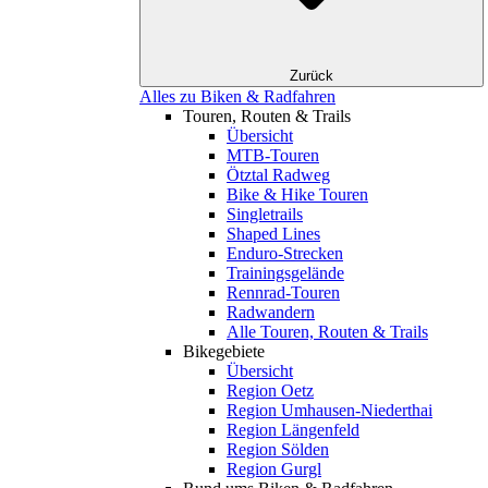
Zurück
Alles zu Biken & Radfahren
Touren, Routen & Trails
Übersicht
MTB-Touren
Ötztal Radweg
Bike & Hike Touren
Singletrails
Shaped Lines
Enduro-Strecken
Trainingsgelände
Rennrad-Touren
Radwandern
Alle Touren, Routen & Trails
Bikegebiete
Übersicht
Region Oetz
Region Umhausen-Niederthai
Region Längenfeld
Region Sölden
Region Gurgl