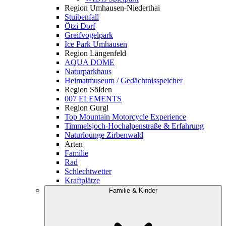
Region Umhausen-Niederthai
Stuibenfall
Ötzi Dorf
Greifvogelpark
Ice Park Umhausen
Region Längenfeld
AQUA DOME
Naturparkhaus
Heimatmuseum / Gedächtnisspeicher
Region Sölden
007 ELEMENTS
Region Gurgl
Top Mountain Motorcycle Experience
Timmelsjoch-Hochalpenstraße & Erfahrung
Naturlounge Zirbenwald
Arten
Familie
Rad
Schlechtwetter
Kraftplätze
Familie & Kinder