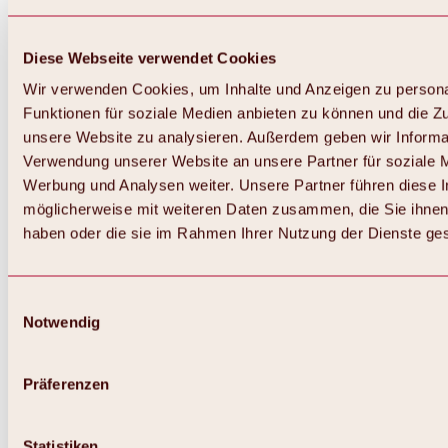
Diese Webseite verwendet Cookies
Wir verwenden Cookies, um Inhalte und Anzeigen zu persona
Funktionen für soziale Medien anbieten zu können und die Zug
unsere Website zu analysieren. Außerdem geben wir Informat
Verwendung unserer Website an unsere Partner für soziale 
Zurück
Alles zum Skigebiet Hochoetz
Werbung und Analysen weiter. Unsere Partner führen diese 
Skipasspreise
möglicherweise mit weiteren Daten zusammen, die Sie ihnen 
Übersicht
haben oder die sie im Rahmen Ihrer Nutzung der Dienste g
Winter 2026 / 2027
Online-Skiticketshop
Hochoetz
Happy Family Wochen
Einwilligungsauswahl
Hochoetz-Kühtai Skipass
Notwendig
Skigebietsinformationen
Übersicht
Live-Infos & Skigebietsnews
Skigebietsplan, Lifte & Pisten
Präferenzen
Skibus
Parken
Highlights im Skigebiet
Statistiken