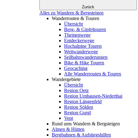
Zurück
Alles zu Wandern & Bergsteigen
Wanderrouten & Touren
Übersicht
Berg- & Gipfeltouren
Themenwege
Entdeckerwege
Hochalpine Touren
Weitwanderwege
Seilbahnwanderungen
Bike & Hike Touren
Geocaching
Alle Wanderrouten & Touren
Wandergebiete
Übersicht
Region Oetz
Region Umhausen-Niederthai
Region Längenfeld
Region Sölden
Region Gurgl
Vent
Rund ums Wandern & Bergsteigen
Almen & Hütten
Bergbahnen & Aufstiegshilfen