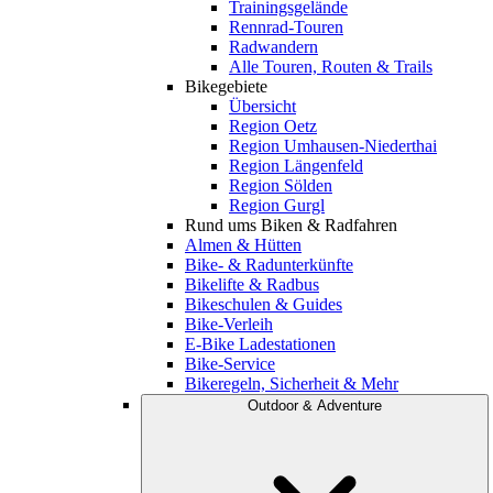
Trainingsgelände
Rennrad-Touren
Radwandern
Alle Touren, Routen & Trails
Bikegebiete
Übersicht
Region Oetz
Region Umhausen-Niederthai
Region Längenfeld
Region Sölden
Region Gurgl
Rund ums Biken & Radfahren
Almen & Hütten
Bike- & Radunterkünfte
Bikelifte & Radbus
Bikeschulen & Guides
Bike-Verleih
E-Bike Ladestationen
Bike-Service
Bikeregeln, Sicherheit & Mehr
Outdoor & Adventure