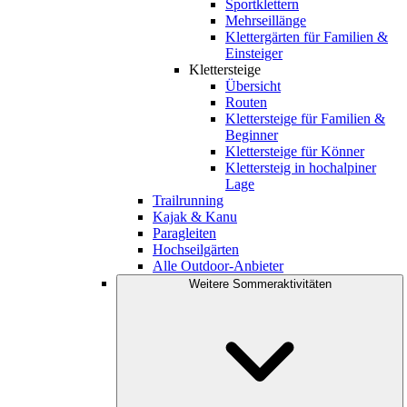
Sportklettern
Mehrseillänge
Klettergärten für Familien &
Einsteiger
Klettersteige
Übersicht
Routen
Klettersteige für Familien &
Beginner
Klettersteige für Könner
Klettersteig in hochalpiner
Lage
Trailrunning
Kajak & Kanu
Paragleiten
Hochseilgärten
Alle Outdoor-Anbieter
Weitere Sommeraktivitäten