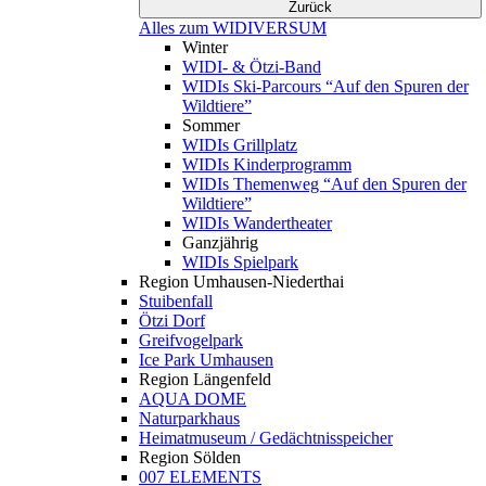
Zurück
Alles zum WIDIVERSUM
Winter
WIDI- & Ötzi-Band
WIDIs Ski-Parcours “Auf den Spuren der
Wildtiere”
Sommer
WIDIs Grillplatz
WIDIs Kinderprogramm
WIDIs Themenweg “Auf den Spuren der
Wildtiere”
WIDIs Wandertheater
Ganzjährig
WIDIs Spielpark
Region Umhausen-Niederthai
Stuibenfall
Ötzi Dorf
Greifvogelpark
Ice Park Umhausen
Region Längenfeld
AQUA DOME
Naturparkhaus
Heimatmuseum / Gedächtnisspeicher
Region Sölden
007 ELEMENTS