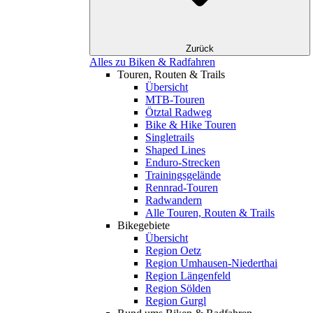
Zurück
Alles zu Biken & Radfahren
Touren, Routen & Trails
Übersicht
MTB-Touren
Ötztal Radweg
Bike & Hike Touren
Singletrails
Shaped Lines
Enduro-Strecken
Trainingsgelände
Rennrad-Touren
Radwandern
Alle Touren, Routen & Trails
Bikegebiete
Übersicht
Region Oetz
Region Umhausen-Niederthai
Region Längenfeld
Region Sölden
Region Gurgl