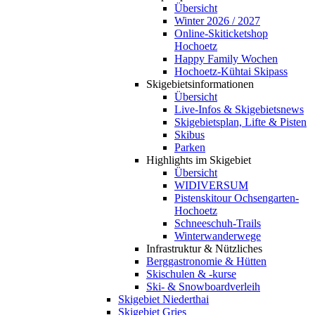
Übersicht
Winter 2026 / 2027
Online-Skiticketshop
Hochoetz
Happy Family Wochen
Hochoetz-Kühtai Skipass
Skigebietsinformationen
Übersicht
Live-Infos & Skigebietsnews
Skigebietsplan, Lifte & Pisten
Skibus
Parken
Highlights im Skigebiet
Übersicht
WIDIVERSUM
Pistenskitour Ochsengarten-
Hochoetz
Schneeschuh-Trails
Winterwanderwege
Infrastruktur & Nützliches
Berggastronomie & Hütten
Skischulen & -kurse
Ski- & Snowboardverleih
Skigebiet Niederthai
Skigebiet Gries