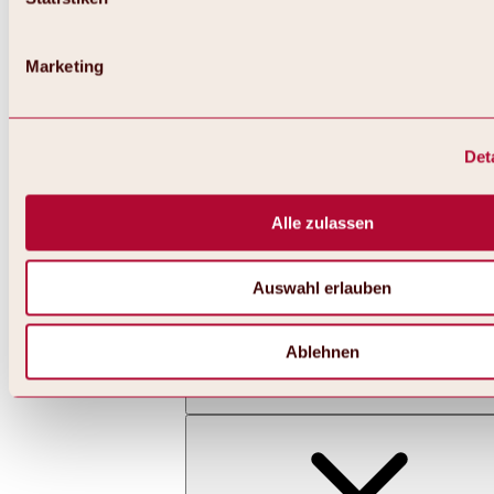
Marketing
Det
Zurück
Alles zu Skifahren & Snowboarden | Skigebiete
Skigebiete
Alle zulassen
Skigebiet Hochoetz
Auswahl erlauben
Ablehnen