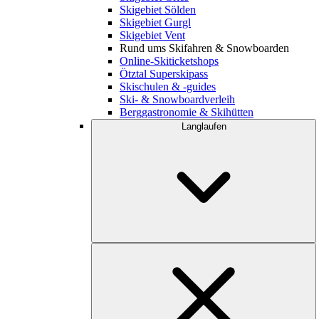
Skigebiet Sölden
Skigebiet Gurgl
Skigebiet Vent
Rund ums Skifahren & Snowboarden
Online-Skiticketshops
Ötztal Superskipass
Skischulen & -guides
Ski- & Snowboardverleih
Berggastronomie & Skihütten
Langlaufen