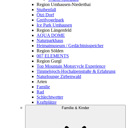
Region Umhausen-Niederthai
Stuibenfall
Ötzi Dorf
Greifvogelpark
Ice Park Umhausen
Region Längenfeld
AQUA DOME
Naturparkhaus
Heimatmuseum / Gedächtnisspeicher
Region Sölden
007 ELEMENTS
Region Gurgl
Top Mountain Motorcycle Experience
Timmelsjoch-Hochalpenstraße & Erfahrung
Naturlounge Zirbenwald
Arten
Familie
Rad
Schlechtwetter
Kraftplätze
Familie & Kinder