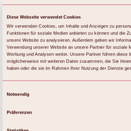
Diese Webseite verwendet Cookies
Wir verwenden Cookies, um Inhalte und Anzeigen zu persona
Funktionen für soziale Medien anbieten zu können und die Zug
unsere Website zu analysieren. Außerdem geben wir Informat
Verwendung unserer Website an unsere Partner für soziale 
Zurück
Alles zum Skigebiet Hochoetz
Werbung und Analysen weiter. Unsere Partner führen diese 
Skipasspreise
möglicherweise mit weiteren Daten zusammen, die Sie ihnen 
Übersicht
haben oder die sie im Rahmen Ihrer Nutzung der Dienste g
Winter 2026 / 2027
Online-Skiticketshop
Hochoetz
Happy Family Wochen
Einwilligungsauswahl
Hochoetz-Kühtai Skipass
Notwendig
Skigebietsinformationen
Übersicht
Live-Infos & Skigebietsnews
Skigebietsplan, Lifte & Pisten
Präferenzen
Skibus
Parken
Highlights im Skigebiet
Statistiken