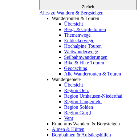
Zurück
Alles zu Wandern & Bergsteigen
Wanderrouten & Touren
Übersicht
Berg- & Gipfeltouren
Themenwege
Entdeckerwege
Hochalpine Touren
Weitwanderwege
Seilbahnwanderungen
Bike & Hike Touren
Geocaching
Alle Wanderrouten & Touren
Wandergebiete
Übersicht
Region Oetz
Region Umhausen-Niederthai
Region Längenfeld
Region Sölden
Region Gurgl
Vent
Rund ums Wandern & Bergsteigen
Almen & Hütten
Bergbahnen & Aufstiegshilfen