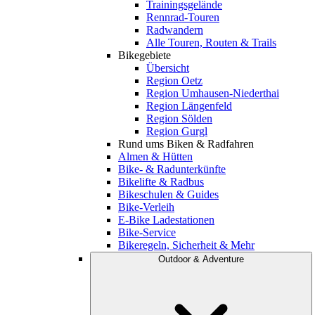
Trainingsgelände
Rennrad-Touren
Radwandern
Alle Touren, Routen & Trails
Bikegebiete
Übersicht
Region Oetz
Region Umhausen-Niederthai
Region Längenfeld
Region Sölden
Region Gurgl
Rund ums Biken & Radfahren
Almen & Hütten
Bike- & Radunterkünfte
Bikelifte & Radbus
Bikeschulen & Guides
Bike-Verleih
E-Bike Ladestationen
Bike-Service
Bikeregeln, Sicherheit & Mehr
Outdoor & Adventure