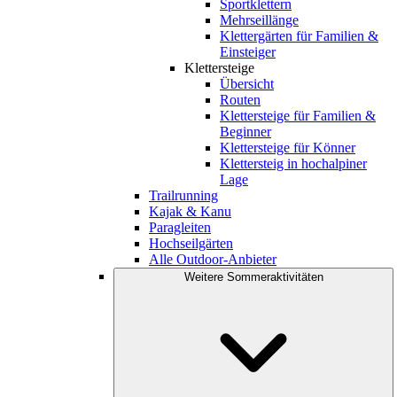
Sportklettern
Mehrseillänge
Klettergärten für Familien &
Einsteiger
Klettersteige
Übersicht
Routen
Klettersteige für Familien &
Beginner
Klettersteige für Könner
Klettersteig in hochalpiner
Lage
Trailrunning
Kajak & Kanu
Paragleiten
Hochseilgärten
Alle Outdoor-Anbieter
Weitere Sommeraktivitäten