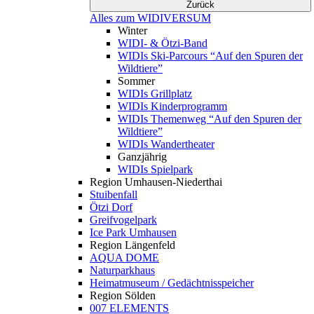
Zurück
Alles zum WIDIVERSUM
Winter
WIDI- & Ötzi-Band
WIDIs Ski-Parcours “Auf den Spuren der
Wildtiere”
Sommer
WIDIs Grillplatz
WIDIs Kinderprogramm
WIDIs Themenweg “Auf den Spuren der
Wildtiere”
WIDIs Wandertheater
Ganzjährig
WIDIs Spielpark
Region Umhausen-Niederthai
Stuibenfall
Ötzi Dorf
Greifvogelpark
Ice Park Umhausen
Region Längenfeld
AQUA DOME
Naturparkhaus
Heimatmuseum / Gedächtnisspeicher
Region Sölden
007 ELEMENTS