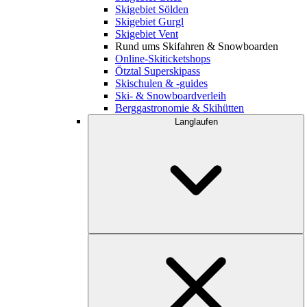
Skigebiet Sölden
Skigebiet Gurgl
Skigebiet Vent
Rund ums Skifahren & Snowboarden
Online-Skiticketshops
Ötztal Superskipass
Skischulen & -guides
Ski- & Snowboardverleih
Berggastronomie & Skihütten
Langlaufen