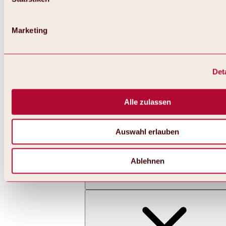
Marketing
Det
Zurück
Alles zu Skifahren & Snowboarden | Skigebiete
Skigebiete
Alle zulassen
Skigebiet Hochoetz
Auswahl erlauben
Ablehnen