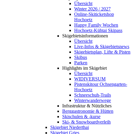
Übersicht
Winter 2026 / 2027
Online-Skiticketshop
Hochoetz
Happy Family Wochen
Hochoetz-Kühtai Skipass
Skigebietsinformationen
Übersicht
Live-Infos & Skigebietsnews
Skigebietsplan, Lifte & Pisten
Skibus
Parken
Highlights im Skigebiet
Übersicht
WIDIVERSUM
Pistenskitour Ochsengarten-
Hochoetz
Schneeschuh-Trails
Winterwanderwege
Infrastruktur & Nützliches
Berggastronomie & Hütten
Skischulen & -kurse
Ski- & Snowboardverleih
Skigebiet Niederthai
Skigebiet Gries