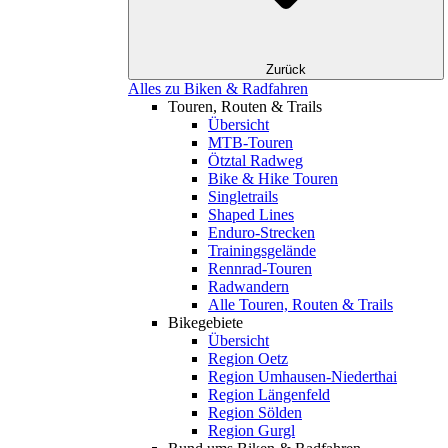
Zurück
Alles zu Biken & Radfahren
Touren, Routen & Trails
Übersicht
MTB-Touren
Ötztal Radweg
Bike & Hike Touren
Singletrails
Shaped Lines
Enduro-Strecken
Trainingsgelände
Rennrad-Touren
Radwandern
Alle Touren, Routen & Trails
Bikegebiete
Übersicht
Region Oetz
Region Umhausen-Niederthai
Region Längenfeld
Region Sölden
Region Gurgl