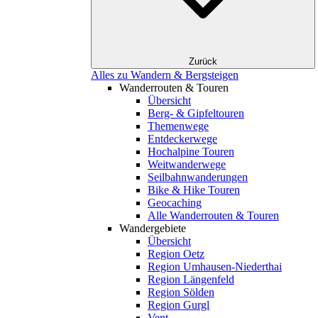
Zurück
Alles zu Wandern & Bergsteigen
Wanderrouten & Touren
Übersicht
Berg- & Gipfeltouren
Themenwege
Entdeckerwege
Hochalpine Touren
Weitwanderwege
Seilbahnwanderungen
Bike & Hike Touren
Geocaching
Alle Wanderrouten & Touren
Wandergebiete
Übersicht
Region Oetz
Region Umhausen-Niederthai
Region Längenfeld
Region Sölden
Region Gurgl
Vent