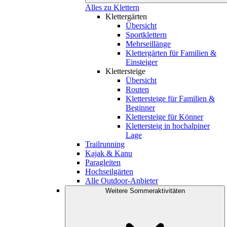
Alles zu Klettern
Klettergärten
Übersicht
Sportklettern
Mehrseillänge
Klettergärten für Familien &
Einsteiger
Klettersteige
Übersicht
Routen
Klettersteige für Familien &
Beginner
Klettersteige für Könner
Klettersteig in hochalpiner
Lage
Trailrunning
Kajak & Kanu
Paragleiten
Hochseilgärten
Alle Outdoor-Anbieter
Weitere Sommeraktivitäten