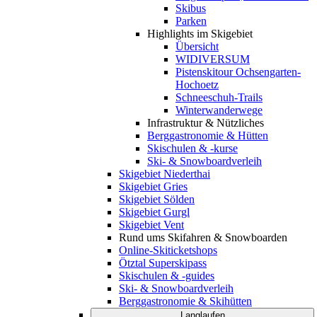
Skibus
Parken
Highlights im Skigebiet
Übersicht
WIDIVERSUM
Pistenskitour Ochsengarten-
Hochoetz
Schneeschuh-Trails
Winterwanderwege
Infrastruktur & Nützliches
Berggastronomie & Hütten
Skischulen & -kurse
Ski- & Snowboardverleih
Skigebiet Niederthai
Skigebiet Gries
Skigebiet Sölden
Skigebiet Gurgl
Skigebiet Vent
Rund ums Skifahren & Snowboarden
Online-Skiticketshops
Ötztal Superskipass
Skischulen & -guides
Ski- & Snowboardverleih
Berggastronomie & Skihütten
Langlaufen