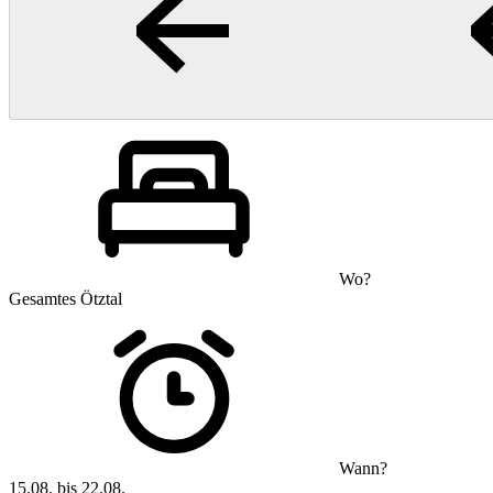
Wo?
Gesamtes Ötztal
Wann?
15.08. bis 22.08.