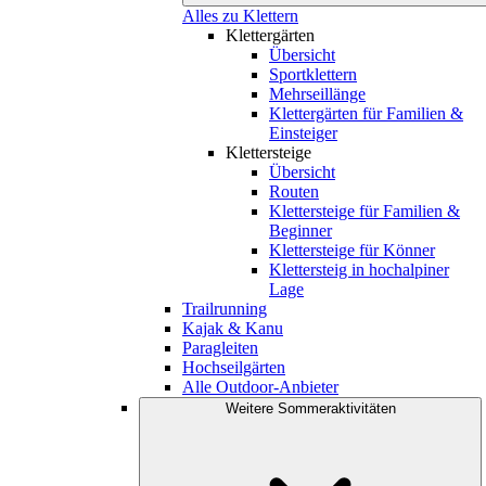
Alles zu Klettern
Klettergärten
Übersicht
Sportklettern
Mehrseillänge
Klettergärten für Familien &
Einsteiger
Klettersteige
Übersicht
Routen
Klettersteige für Familien &
Beginner
Klettersteige für Könner
Klettersteig in hochalpiner
Lage
Trailrunning
Kajak & Kanu
Paragleiten
Hochseilgärten
Alle Outdoor-Anbieter
Weitere Sommeraktivitäten