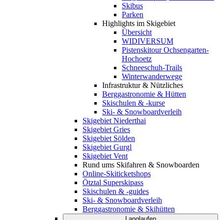
Skibus
Parken
Highlights im Skigebiet
Übersicht
WIDIVERSUM
Pistenskitour Ochsengarten-
Hochoetz
Schneeschuh-Trails
Winterwanderwege
Infrastruktur & Nützliches
Berggastronomie & Hütten
Skischulen & -kurse
Ski- & Snowboardverleih
Skigebiet Niederthai
Skigebiet Gries
Skigebiet Sölden
Skigebiet Gurgl
Skigebiet Vent
Rund ums Skifahren & Snowboarden
Online-Skiticketshops
Ötztal Superskipass
Skischulen & -guides
Ski- & Snowboardverleih
Berggastronomie & Skihütten
Langlaufen