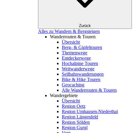
Zurück
Alles zu Wandern & Bergsteigen
Wanderrouten & Touren
Übersicht
Berg- & Gipfeltouren
Themenwege
Entdeckerwege
Hochalpine Touren
Weitwanderwege
Seilbahnwanderungen
Bike & Hike Touren
Geocaching
Alle Wanderrouten & Touren
Wandergebiete
Übersicht
Region Oetz
Region Umhausen-Niederthai
Region Längenfeld
Region Sölden
Region Gurgl
Vent