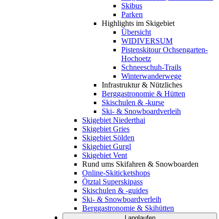
Skibus
Parken
Highlights im Skigebiet
Übersicht
WIDIVERSUM
Pistenskitour Ochsengarten-
Hochoetz
Schneeschuh-Trails
Winterwanderwege
Infrastruktur & Nützliches
Berggastronomie & Hütten
Skischulen & -kurse
Ski- & Snowboardverleih
Skigebiet Niederthai
Skigebiet Gries
Skigebiet Sölden
Skigebiet Gurgl
Skigebiet Vent
Rund ums Skifahren & Snowboarden
Online-Skiticketshops
Ötztal Superskipass
Skischulen & -guides
Ski- & Snowboardverleih
Berggastronomie & Skihütten
Langlaufen