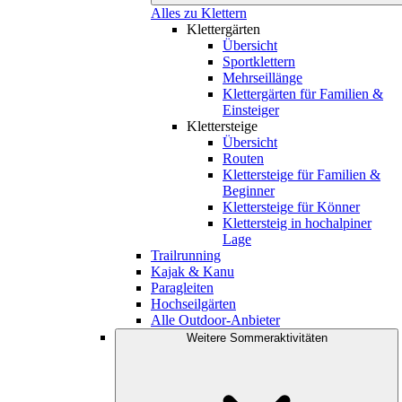
Alles zu Klettern
Klettergärten
Übersicht
Sportklettern
Mehrseillänge
Klettergärten für Familien &
Einsteiger
Klettersteige
Übersicht
Routen
Klettersteige für Familien &
Beginner
Klettersteige für Könner
Klettersteig in hochalpiner
Lage
Trailrunning
Kajak & Kanu
Paragleiten
Hochseilgärten
Alle Outdoor-Anbieter
Weitere Sommeraktivitäten