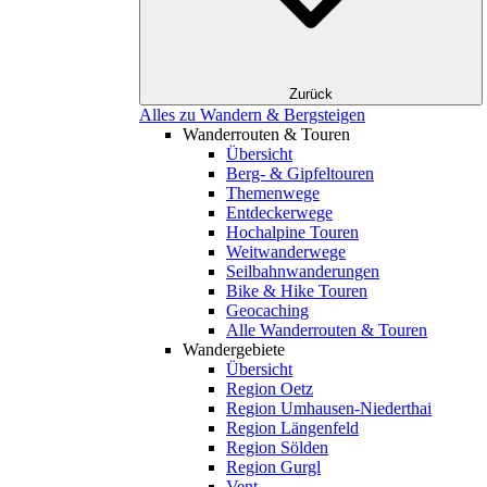
Zurück
Alles zu Wandern & Bergsteigen
Wanderrouten & Touren
Übersicht
Berg- & Gipfeltouren
Themenwege
Entdeckerwege
Hochalpine Touren
Weitwanderwege
Seilbahnwanderungen
Bike & Hike Touren
Geocaching
Alle Wanderrouten & Touren
Wandergebiete
Übersicht
Region Oetz
Region Umhausen-Niederthai
Region Längenfeld
Region Sölden
Region Gurgl
Vent