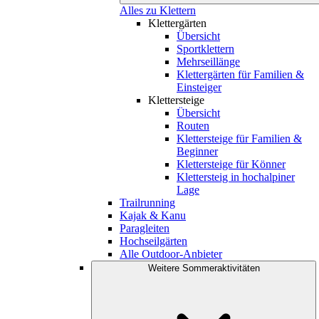
Alles zu Klettern
Klettergärten
Übersicht
Sportklettern
Mehrseillänge
Klettergärten für Familien &
Einsteiger
Klettersteige
Übersicht
Routen
Klettersteige für Familien &
Beginner
Klettersteige für Könner
Klettersteig in hochalpiner
Lage
Trailrunning
Kajak & Kanu
Paragleiten
Hochseilgärten
Alle Outdoor-Anbieter
Weitere Sommeraktivitäten