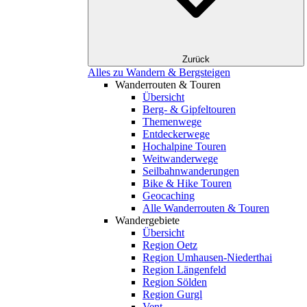
Zurück
Alles zu Wandern & Bergsteigen
Wanderrouten & Touren
Übersicht
Berg- & Gipfeltouren
Themenwege
Entdeckerwege
Hochalpine Touren
Weitwanderwege
Seilbahnwanderungen
Bike & Hike Touren
Geocaching
Alle Wanderrouten & Touren
Wandergebiete
Übersicht
Region Oetz
Region Umhausen-Niederthai
Region Längenfeld
Region Sölden
Region Gurgl
Vent