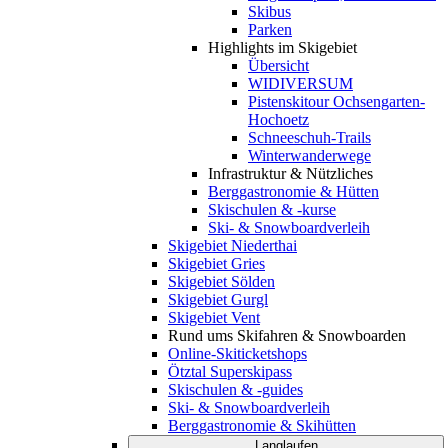
Skibus
Parken
Highlights im Skigebiet
Übersicht
WIDIVERSUM
Pistenskitour Ochsengarten-
Hochoetz
Schneeschuh-Trails
Winterwanderwege
Infrastruktur & Nützliches
Berggastronomie & Hütten
Skischulen & -kurse
Ski- & Snowboardverleih
Skigebiet Niederthai
Skigebiet Gries
Skigebiet Sölden
Skigebiet Gurgl
Skigebiet Vent
Rund ums Skifahren & Snowboarden
Online-Skiticketshops
Ötztal Superskipass
Skischulen & -guides
Ski- & Snowboardverleih
Berggastronomie & Skihütten
Langlaufen