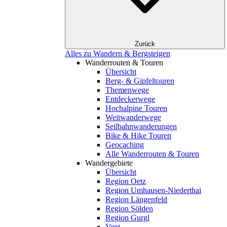
Zurück
Alles zu Wandern & Bergsteigen
Wanderrouten & Touren
Übersicht
Berg- & Gipfeltouren
Themenwege
Entdeckerwege
Hochalpine Touren
Weitwanderwege
Seilbahnwanderungen
Bike & Hike Touren
Geocaching
Alle Wanderrouten & Touren
Wandergebiete
Übersicht
Region Oetz
Region Umhausen-Niederthai
Region Längenfeld
Region Sölden
Region Gurgl
Vent