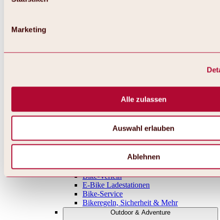
Singletrails
Shaped Lines
Enduro-Strecken
Marketing
Trainingsgelände
Rennrad-Touren
Radwandern
Alle Touren, Routen & Trails
Det
Bikegebiete
Übersicht
Region Oetz
Region Umhausen-Niederthai
Alle zulassen
Region Längenfeld
Region Sölden
Region Gurgl
Auswahl erlauben
Rund ums Biken & Radfahren
Almen & Hütten
Bike- & Radunterkünfte
Ablehnen
Bikelifte & Radbus
Bikeschulen & Guides
Bike-Verleih
E-Bike Ladestationen
Bike-Service
Bikeregeln, Sicherheit & Mehr
Outdoor & Adventure