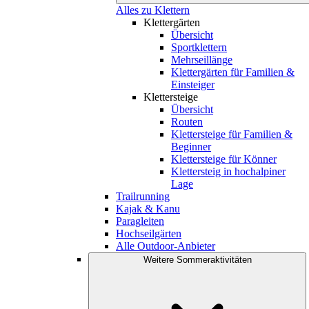
Alles zu Klettern
Klettergärten
Übersicht
Sportklettern
Mehrseillänge
Klettergärten für Familien &
Einsteiger
Klettersteige
Übersicht
Routen
Klettersteige für Familien &
Beginner
Klettersteige für Könner
Klettersteig in hochalpiner
Lage
Trailrunning
Kajak & Kanu
Paragleiten
Hochseilgärten
Alle Outdoor-Anbieter
Weitere Sommeraktivitäten