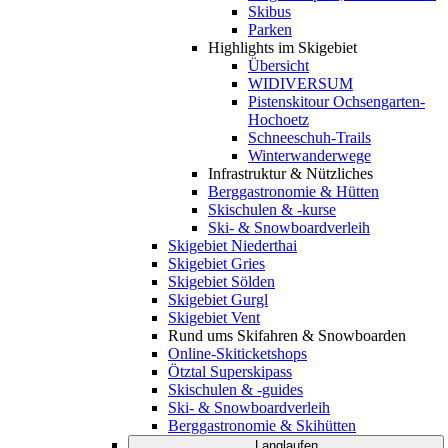
Skibus
Parken
Highlights im Skigebiet
Übersicht
WIDIVERSUM
Pistenskitour Ochsengarten-
Hochoetz
Schneeschuh-Trails
Winterwanderwege
Infrastruktur & Nützliches
Berggastronomie & Hütten
Skischulen & -kurse
Ski- & Snowboardverleih
Skigebiet Niederthai
Skigebiet Gries
Skigebiet Sölden
Skigebiet Gurgl
Skigebiet Vent
Rund ums Skifahren & Snowboarden
Online-Skiticketshops
Ötztal Superskipass
Skischulen & -guides
Ski- & Snowboardverleih
Berggastronomie & Skihütten
Langlaufen