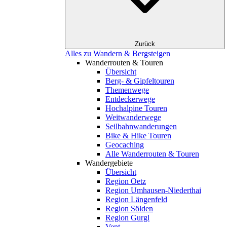
Zurück
Alles zu Wandern & Bergsteigen
Wanderrouten & Touren
Übersicht
Berg- & Gipfeltouren
Themenwege
Entdeckerwege
Hochalpine Touren
Weitwanderwege
Seilbahnwanderungen
Bike & Hike Touren
Geocaching
Alle Wanderrouten & Touren
Wandergebiete
Übersicht
Region Oetz
Region Umhausen-Niederthai
Region Längenfeld
Region Sölden
Region Gurgl
Vent