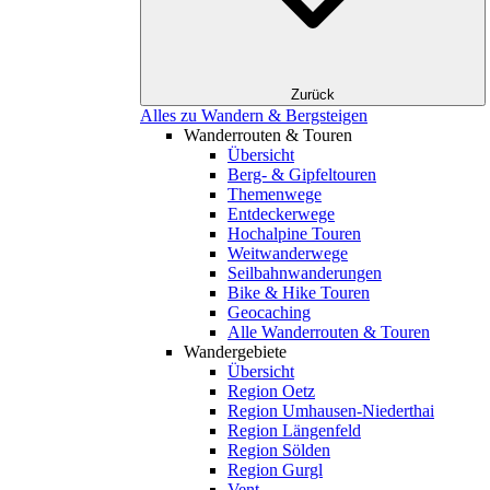
Zurück
Alles zu Wandern & Bergsteigen
Wanderrouten & Touren
Übersicht
Berg- & Gipfeltouren
Themenwege
Entdeckerwege
Hochalpine Touren
Weitwanderwege
Seilbahnwanderungen
Bike & Hike Touren
Geocaching
Alle Wanderrouten & Touren
Wandergebiete
Übersicht
Region Oetz
Region Umhausen-Niederthai
Region Längenfeld
Region Sölden
Region Gurgl
Vent