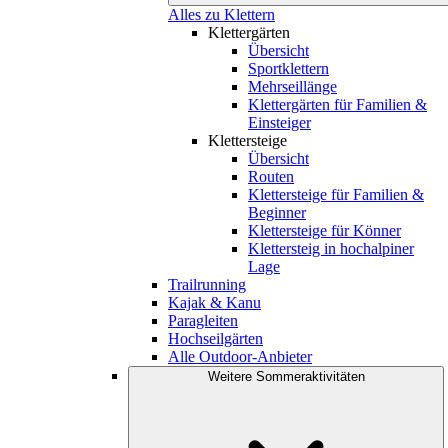
Alles zu Klettern
Klettergärten
Übersicht
Sportklettern
Mehrseillänge
Klettergärten für Familien &
Einsteiger
Klettersteige
Übersicht
Routen
Klettersteige für Familien &
Beginner
Klettersteige für Könner
Klettersteig in hochalpiner
Lage
Trailrunning
Kajak & Kanu
Paragleiten
Hochseilgärten
Alle Outdoor-Anbieter
Weitere Sommeraktivitäten