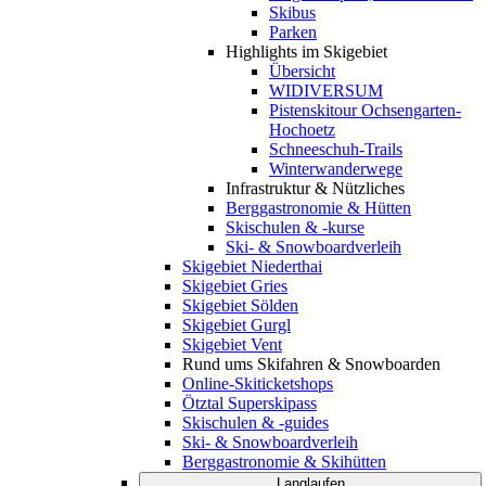
Skibus
Parken
Highlights im Skigebiet
Übersicht
WIDIVERSUM
Pistenskitour Ochsengarten-
Hochoetz
Schneeschuh-Trails
Winterwanderwege
Infrastruktur & Nützliches
Berggastronomie & Hütten
Skischulen & -kurse
Ski- & Snowboardverleih
Skigebiet Niederthai
Skigebiet Gries
Skigebiet Sölden
Skigebiet Gurgl
Skigebiet Vent
Rund ums Skifahren & Snowboarden
Online-Skiticketshops
Ötztal Superskipass
Skischulen & -guides
Ski- & Snowboardverleih
Berggastronomie & Skihütten
Langlaufen