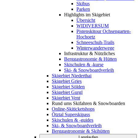
Skibus
Parken
Highlights im Skigebiet
Übersicht
WIDIVERSUM
Pistenskitour Ochsengarten-
Hochoetz
Schneeschuh-Trails
Winterwanderwege
Infrastruktur & Nützliches
Berggastronomie & Hütten
Skischulen & -kurse
Ski- & Snowboardverleih
Skigebiet Niederthai
Skigebiet Gries
Skigebiet Sölden
Skigebiet Gurgl
Skigebiet Vent
Rund ums Skifahren & Snowboarden
Online-Skiticketshops
Ötztal Superskipass
Skischulen & -guides
Ski- & Snowboardverleih
Berggastronomie & Skihütten
Langlaufen