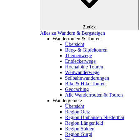
Zurück
Alles zu Wandern & Bergsteigen
Wanderrouten & Touren
Übersicht
Berg- & Gipfeltouren
Themenwege
Entdeckerwege
Hochalpine Touren
Weitwanderwege
Seilbahnwanderungen
Bike & Hike Touren
Geocaching
Alle Wanderrouten & Touren
Wandergebiete
Übersicht
Region Oetz
Region Umhausen-Niederthai
Region Längenfeld
Region Sölden
Region Gurgl
Vent