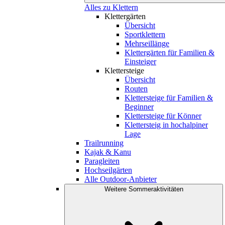
Alles zu Klettern
Klettergärten
Übersicht
Sportklettern
Mehrseillänge
Klettergärten für Familien &
Einsteiger
Klettersteige
Übersicht
Routen
Klettersteige für Familien &
Beginner
Klettersteige für Könner
Klettersteig in hochalpiner
Lage
Trailrunning
Kajak & Kanu
Paragleiten
Hochseilgärten
Alle Outdoor-Anbieter
Weitere Sommeraktivitäten